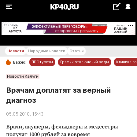
+18...+19 °С
РЕКЛАМА
Новости
Народные новости
Статьи
ПРОтуризм
График отключений воды
Клиника г
Важно:
РУБРИКИ
Новости Калуги
Обнинск
Врачам доплатят за верный
Новости компаний
диагноз
Статьи
Народные новости
05.05.2010, 15:43
Авто и транспорт
Врачи, акушеры, фельдшеры и медсестры
Благоустройство
получат 1000 рублей за вовремя