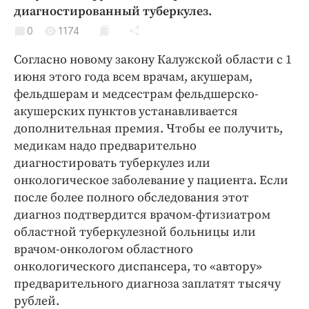
Криминал
диагностированный туберкулез.
Культура
0
1174
Недвижимость и ЖКХ
Согласно новому закону Калужской области с 1
Образование
июня этого года всем врачам, акушерам,
Общество
фельдшерам и медсестрам фельдшерско-
акушерских пунктов устанавливается
Погода
дополнительная премия. Чтобы ее получить,
Праздники
медикам надо предварительно
Происшествия
диагностировать туберкулез или
Спорт
онкологическое заболевание у пациента. Если
Экономика и бизнес
после более полного обследования этот
диагноз подтвердится врачом-фтизиатром
ПРОЕКТЫ
областной туберкулезной больницы или
врачом-онкологом областного
Блоги
онкологического диспансера, то «автору»
Издания
предварительного диагноза заплатят тысячу
Медиаперсона
рублей.