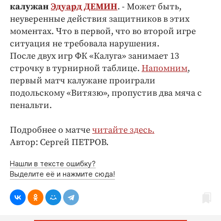
Интересное чтиво
калужан
Эдуард ДЕМИН
. - Может быть,
Клиника года
неуверенные действия защитников в этих
моментах. Что в первой, что во второй игре
Бренд года
ситуация не требовала нарушения.
Работодатель года
После двух игр ФК «Калуга» занимает 13
строчку в турнирной таблице.
Напомним
,
первый матч калужане проиграли
подольскому «Витязю», пропустив два мяча с
пенальти.
Подробнее о матче
читайте здесь.
Автор: Сергей ПЕТРОВ.
Нашли в тексте ошибку?
Выделите её и нажмите сюда!