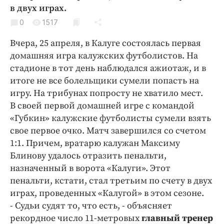
Криминал
в двух играх.
Культура
0
1517
Недвижимость и ЖКХ
Вчера, 25 апреля, в Калуге состоялась первая
Образование
домашняя игра калужских футболистов. На
Общество
стадионе в тот день наблюдался ажиотаж, и в
итоге не все болельщики сумели попасть на
Погода
игру. На трибунах попросту не хватило мест.
Праздники
В своей первой домашней игре с командой
Происшествия
«Губкин» калужские футболисты сумели взять
Спорт
свое первое очко. Матч завершился со счетом
Экономика и бизнес
1:1. Причем, вратарю калужан Максиму
Блинову удалось отразить пенальти,
ПРОЕКТЫ
назначенный в ворота «Калуги». Этот
пенальти, кстати, стал третьим по счету в двух
Блоги
играх, проведенных «Калугой» в этом сезоне.
Издания
- Судьи судят то, что есть, - объясняет
Медиаперсона
рекордное число 11-метровых
главный тренер