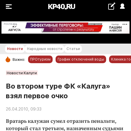
+18...+19 °С
РЕКЛАМА
Новости
Народные новости
Статьи
ПРОтуризм
График отключений воды
Клиника г
Важно:
РУБРИКИ
Новости Калуги
Обнинск
Во втором туре ФК «Калуга»
Новости компаний
взял первое очко
Статьи
Народные новости
26.04.2010, 09:33
Авто и транспорт
Вратарь калужан сумел отразить пенальти,
Благоустройство
который стал третьим, назначенным судьями