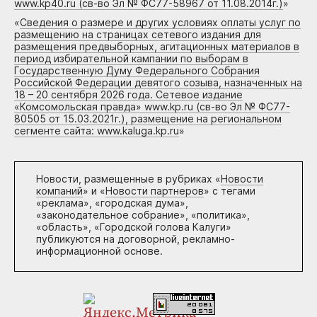
www.kp40.ru (св-во Эл № ФС77-58967 от 11.08.2014г.)
»
«
Сведения о размере и других условиях оплаты услуг по
размещению на страницах сетевого издания для
размещения предвыборных, агитационных материалов в
период избирательной кампании по выборам в
Государственную Думу Федерального Собрания
Российской Федерации девятого созыва, назначенных на
18 – 20 сентября 2026 года. Сетевое издание
«Комсомольская правда» www.kp.ru (св-во Эл № ФС77-
80505 от 15.03.2021г.), размещение на региональном
сегменте сайта: www.kaluga.kp.ru
»
Новости, размещенные в рубриках «
Новости
компаний
» и «
Новости партнеров
» с тегами
«реклама», «городская дума»,
«законодательное собрание», «политика»,
«область», «Городской голова Калуги»
публикуются на договорной, рекламно-
информационной основе.