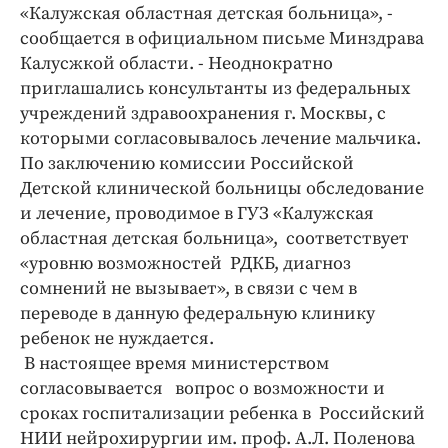
Интересное чтиво
«Калужская областная детская больница», -
Клиника года
сообщается в официальном письме Минздрава
Калусжкой области. - Неоднократно
Бренд года
приглашались консультанты из федеральных
Работодатель года
учреждений здравоохранения г. Москвы, с
которыми согласовывалось лечение мальчика.
По заключению комиссии Российской
Детской клинической больницы обследование
и лечение, проводимое в ГУЗ «Калужская
областная детская больница», соответствует
«уровню возможностей РДКБ, диагноз
сомнений не вызывает», в связи с чем в
переводе в данную федеральную клинику
ребенок не нуждается.
В настоящее время министерством
согласовывается вопрос о возможности и
сроках госпитализации ребенка в Российский
НИИ нейрохирургии им. проф. А.Л. Поленова