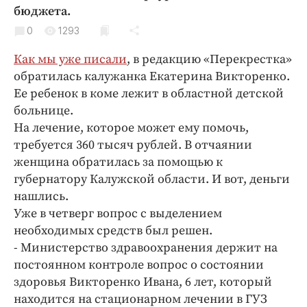
Криминал
бюджета.
Культура
0
1293
Недвижимость и ЖКХ
Как мы уже писали
, в редакцию «Перекрестка»
Образование
обратилась калужанка Екатерина Викторенко.
Общество
Ее ребенок в коме лежит в областной детской
больнице.
Погода
На лечение, которое может ему помочь,
Праздники
требуется 360 тысяч рублей. В отчаянии
Происшествия
женщина обратилась за помощью к
Спорт
губернатору Калужской области. И вот, деньги
Экономика и бизнес
нашлись.
Уже в четверг вопрос с выделением
ПРОЕКТЫ
необходимых средств был решен.
- Министерство здравоохранения держит на
Блоги
постоянном контроле вопрос о состоянии
Издания
здоровья Викторенко Ивана, 6 лет, который
Медиаперсона
находится на стационарном лечении в ГУЗ