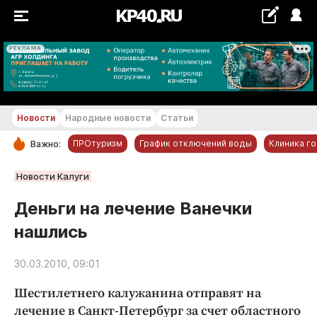
РЕКЛАМА
+22...+23 °С
Новости
Народные новости
Статьи
ПРОтуризм
График отключений воды
Клиника г
Важно:
РУБРИКИ
Новости Калуги
Обнинск
Деньги на лечение Ванечки
Новости компаний
нашлись
Статьи
Народные новости
30.03.2010, 09:01
Авто и транспорт
Шестилетнего калужанина отправят на
Благоустройство
лечение в Санкт-Петербург за счет областного