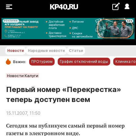
РЕКЛАМА
+22...+23 °С
Новости
Народные новости
Статьи
ПРОтуризм
График отключений воды
Клиника г
Важно:
РУБРИКИ
Новости Калуги
Обнинск
Первый номер «Перекрестка»
Новости компаний
теперь доступен всем
Статьи
Народные новости
15.11.2007, 11:50
Авто и транспорт
Сегодня мы публикуем самый первый номер
Благоустройство
газеты в электронном виде.