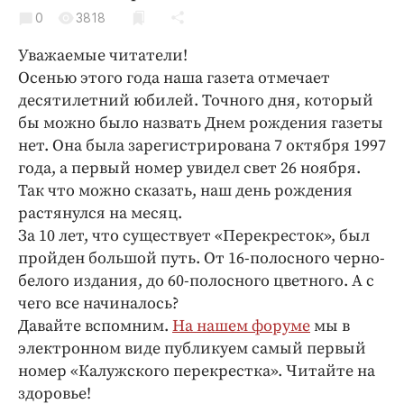
Криминал
0
3818
Культура
Уважаемые читатели!
Недвижимость и ЖКХ
Осенью этого года наша газета отмечает
Образование
десятилетний юбилей. Точного дня, который
Общество
бы можно было назвать Днем рождения газеты
нет. Она была зарегистрирована 7 октября 1997
Погода
года, а первый номер увидел свет 26 ноября.
Праздники
Так что можно сказать, наш день рождения
Происшествия
растянулся на месяц.
Спорт
За 10 лет, что существует «Перекресток», был
Экономика и бизнес
пройден большой путь. От 16-полосного черно-
белого издания, до 60-полосного цветного. А с
ПРОЕКТЫ
чего все начиналось?
Давайте вспомним.
На нашем форуме
мы в
Блоги
электронном виде публикуем самый первый
Издания
номер «Калужского перекрестка». Читайте на
Медиаперсона
здоровье!