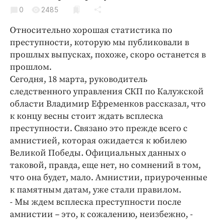
Криминал
0
2485
Культура
Относительно хорошая статистика по
Недвижимость и ЖКХ
преступности, которую мы публиковали в
Образование
прошлых выпусках, похоже, скоро останется в
Общество
прошлом.
Сегодня, 18 марта, руководитель
Погода
следственного управления СКП по Калужской
Праздники
области Владимир Ефременков рассказал, что
Происшествия
к концу весны стоит ждать всплеска
Спорт
преступности. Связано это прежде всего с
Экономика и бизнес
амнистией, которая ожидается к юбилею
Великой Победы. Официальных данных о
ПРОЕКТЫ
таковой, правда, еще нет, но сомнений в том,
что она будет, мало. Амнистии, приуроченные
Блоги
к памятным датам, уже стали правилом.
Издания
- Мы ждем всплеска преступности после
Медиаперсона
амнистии – это, к сожалению, неизбежно, -