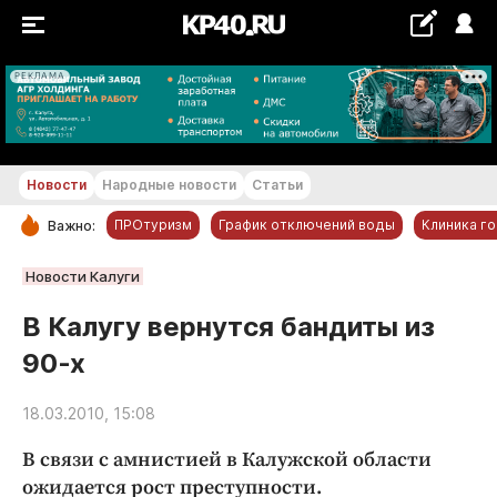
РЕКЛАМА
+15...+16 °С
Новости
Народные новости
Статьи
ПРОтуризм
График отключений воды
Клиника г
Важно:
РУБРИКИ
Новости Калуги
Обнинск
В Калугу вернутся бандиты из
Новости компаний
90-х
Статьи
Народные новости
18.03.2010, 15:08
Авто и транспорт
В связи с амнистией в Калужской области
Благоустройство
ожидается рост преступности.