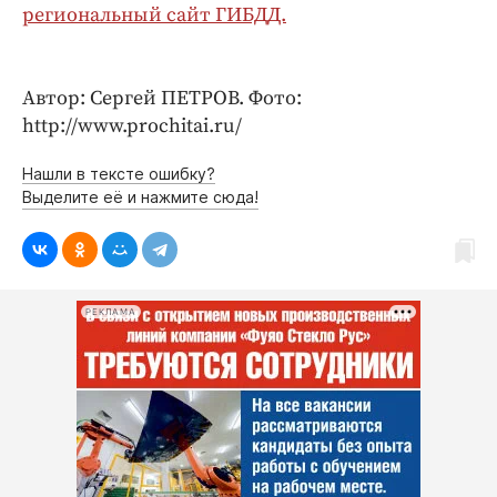
Интересное чтиво
региональный сайт ГИБДД.
Клиника года
Бренд года
Автор: Сергей ПЕТРОВ. Фото:
Работодатель года
http://www.prochitai.ru/
Нашли в тексте ошибку?
Выделите её и нажмите сюда!
РЕКЛАМА