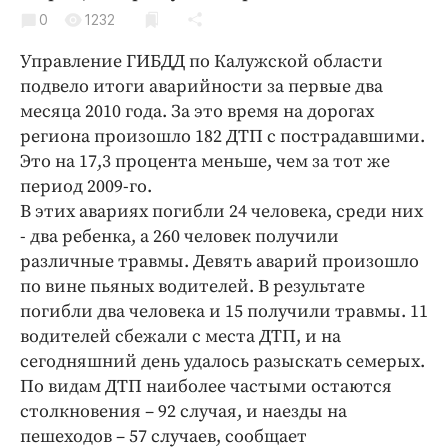
Криминал
0
1232
Культура
Управление ГИБДД по Калужской области
Недвижимость и ЖКХ
подвело итоги аварийности за первые два
Образование
месяца 2010 года. За это время на дорогах
Общество
региона произошло 182 ДТП с пострадавшими.
Это на 17,3 процента меньше, чем за тот же
Погода
период 2009-го.
Праздники
В этих авариях погибли 24 человека, среди них
Происшествия
- два ребенка, а 260 человек получили
Спорт
различные травмы. Девять аварий произошло
Экономика и бизнес
по вине пьяных водителей. В результате
погибли два человека и 15 получили травмы. 11
ПРОЕКТЫ
водителей сбежали с места ДТП, и на
сегодняшний день удалось разыскать семерых.
Блоги
По видам ДТП наиболее частыми остаются
Издания
столкновения – 92 случая, и наезды на
Медиаперсона
пешеходов – 57 случаев, сообщает