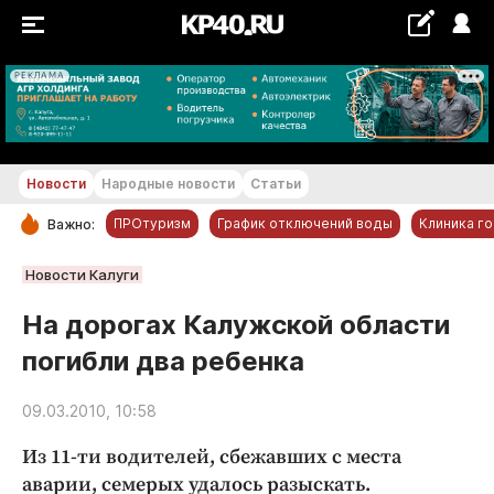
РЕКЛАМА
+29...+30 °С
Новости
Народные новости
Статьи
ПРОтуризм
График отключений воды
Клиника г
Важно:
РУБРИКИ
Новости Калуги
Обнинск
На дорогах Калужской области
Новости компаний
погибли два ребенка
Статьи
Народные новости
09.03.2010, 10:58
Авто и транспорт
Из 11-ти водителей, сбежавших с места
Благоустройство
аварии, семерых удалось разыскать.