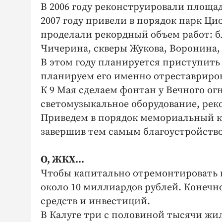
В 2006 году реконструировали площа
2007 году привели в порядок парк Циол
проделали рекордный объем работ: б
Чичерина, скверы Жукова, Воронина,
В этом году планируется приступить
планируем его именно отреставриров
К 9 Мая сделаем фонтан у Вечного ог
светомузыкальное оборудование, рек
Приведем в порядок мемориальный ко
завершив тем самым благоустройство
О, ЖКХ…
Чтобы капитально отремонтировать в
около 10 миллиардов рублей. Конечн
средств и инвестиций.
В Калуге три с половиной тысячи жил