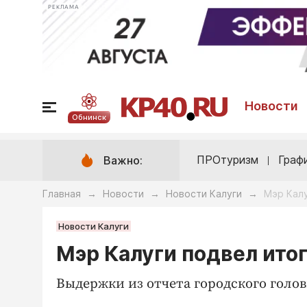
РЕКЛАМА
Новости
Обнинск
ПРОтуризм
Граф
Важно:
Главная
Новости
Новости Калуги
Мэр Калу
→
→
→
Новости Калуги
Мэр Калуги подвел ито
Выдержки из отчета городского головы