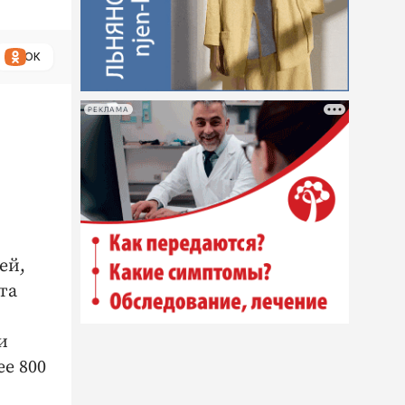
ОК
РЕКЛАМА
ей,
та
и
е 800