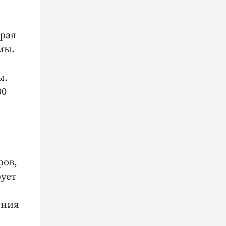
орая
мы.
ы.
00
ров,
рует
ения