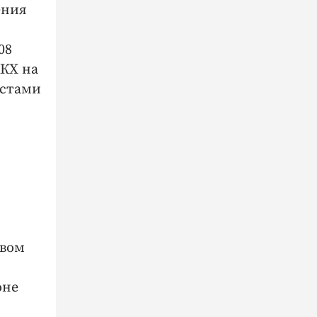
ения
08
КХ на
ястами
авом
оне