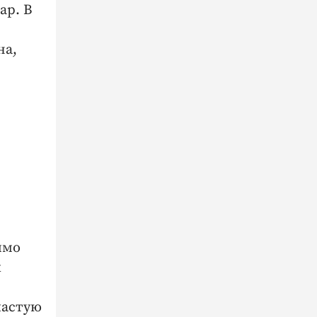
ар. В
на,
имо
х
частую