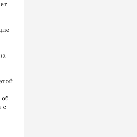
яет
щие
на
 этой
 об
 с