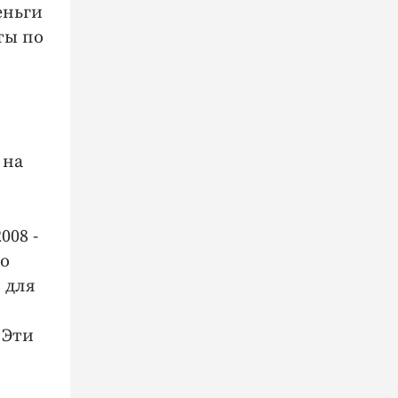
еньги
ты по
 на
008 -
го
 для
 Эти