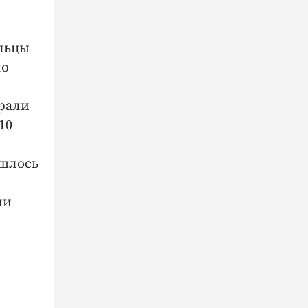
ильцы
ло
рали
10
ишлось
ли