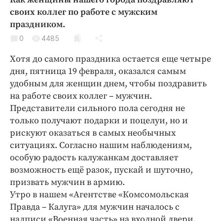
Криминал
своих коллег по работе с мужским
Культура
праздником.
Недвижимость и ЖКХ
0
4485
Образование
Хотя до самого праздника остается еще четыре
Общество
дня, пятница 19 февраля, оказался самым
Погода
удобным для женщин днем, чтобы поздравить
на работе своих коллег – мужчин.
Праздники
Представители сильного пола сегодня не
Происшествия
только получают подарки и поцелуи, но и
Спорт
рискуют оказаться в самых необычных
Экономика и бизнес
ситуациях. Согласно нашим наблюдениям,
особую радость калужанкам доставляет
ПРОЕКТЫ
возможность ещё разок, пускай и шуточно,
Блоги
призвать мужчин в армию.
Утро в нашем «Агентстве «Комсомольская
Издания
Правда – Калуга» для мужчин началось с
Медиаперсона
надписи «Военная часть» на входной двери.