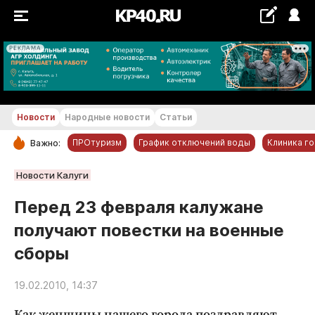
РЕКЛАМА
+20...+21 °С
Новости
Народные новости
Статьи
ПРОтуризм
График отключений воды
Клиника г
Важно:
РУБРИКИ
Новости Калуги
Обнинск
Перед 23 февраля калужане
Новости компаний
получают повестки на военные
Статьи
сборы
Народные новости
Авто и транспорт
19.02.2010, 14:37
Благоустройство
Как женщины нашего города поздравляют