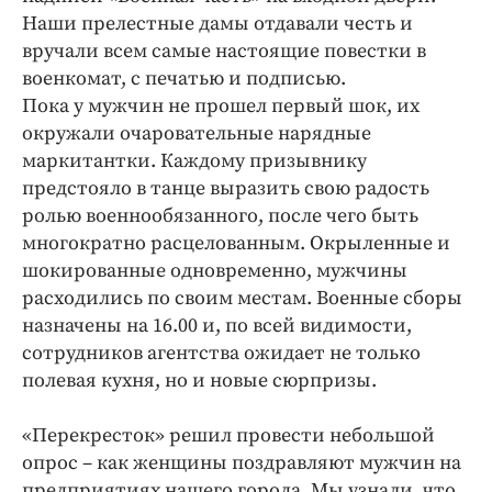
Интересное чтиво
Наши прелестные дамы отдавали честь и
Клиника года
вручали всем самые настоящие повестки в
Бренд года
военкомат, с печатью и подписью.
Пока у мужчин не прошел первый шок, их
Работодатель года
окружали очаровательные нарядные
маркитантки. Каждому призывнику
предстояло в танце выразить свою радость
ролью военнообязанного, после чего быть
многократно расцелованным. Окрыленные и
шокированные одновременно, мужчины
расходились по своим местам. Военные сборы
назначены на 16.00 и, по всей видимости,
сотрудников агентства ожидает не только
полевая кухня, но и новые сюрпризы.
«Перекресток» решил провести небольшой
опрос – как женщины поздравляют мужчин на
предприятиях нашего города. Мы узнали, что