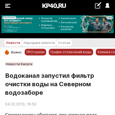
РЕКЛАМА
+28...+29 °С
Новости
Народные новости
Статьи
ПРОтуризм
График отключений воды
Клиника г
Важно:
РУБРИКИ
Новости Калуги
Обнинск
Водоканал запустил фильтр
Новости компаний
очистки воды на Северном
Статьи
водозаборе
Народные новости
Авто и транспорт
04.02.2010, 16:50
Благоустройство
Специалисты обещают, что жители ряда