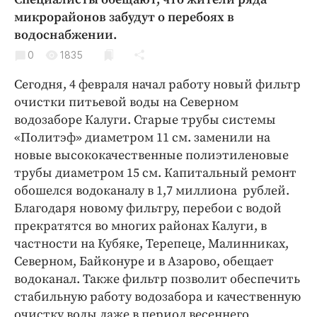
Криминал
микрорайонов забудут о перебоях в
Культура
водоснабжении.
Недвижимость и ЖКХ
0
1835
Образование
Сегодня, 4 февраля начал работу новый фильтр
Общество
очистки питьевой воды на Северном
Погода
водозаборе Калуги. Старые трубы системы
«Политэф» диаметром 11 см. заменили на
Праздники
новые высококачественные полиэтиленовые
Происшествия
трубы диаметром 15 см. Капитальный ремонт
Спорт
обошелся водоканалу в 1,7 миллиона рублей.
Экономика и бизнес
Благодаря новому фильтру, перебои с водой
прекратятся во многих районах Калуги, в
ПРОЕКТЫ
частности на Кубяке, Терепеце, Малинниках,
Блоги
Северном, Байконуре и в Азарово, обещает
водоканал. Также фильтр позволит обеспечить
Издания
стабильную работу водозабора и качественную
Медиаперсона
очистку воды даже в период весеннего