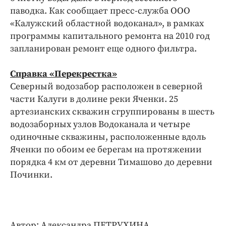
Интересное чтиво
паводка. Как сообщает пресс-служба ООО
Клиника года
«Калужский областной водоканал», в рамках
Бренд года
программы капитального ремонта на 2010 год
запланирован ремонт еще одного фильтра.
Работодатель года
Справка «Перекрестка»
Северный водозабор расположен в северной
части Калуги в долине реки Яченки. 25
артезианских скважин сгруппированы в шесть
водозаборных узлов Водоканала и четыре
одиночные скважины, расположенные вдоль
Яченки по обоим ее берегам на протяжении
порядка 4 км от деревни Тимашово до деревни
Починки.
Автор: Александра ПЕТРУХИНА.