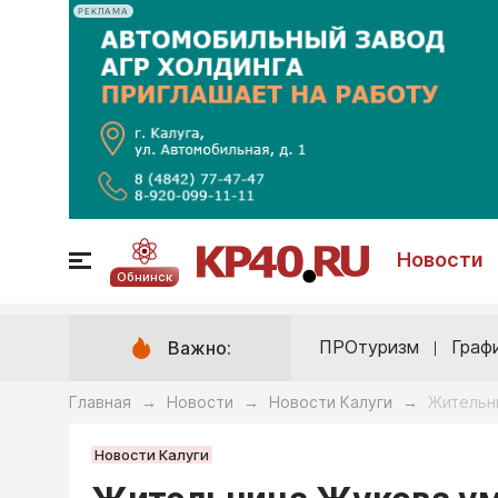
РЕКЛАМА
Новости
Обнинск
ПРОтуризм
Граф
Важно:
Главная
Новости
Новости Калуги
Жительн
→
→
→
Новости Калуги