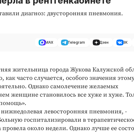
ерла в рентгенкабинете
ставили диагноз: двусторонняя пневмония.
MAX
Telegram
Дзен
ВК
тняя жительница города Жукова Калужской об
о, как часто случается, особого значения этом
оятельно. Однако самолечение желаемых
нем женщине становилось все хуже и хуже. То
 помощь».
: нижнедолевая левосторонняя пневмония, -
 Больную госпитализировали в терапевтическо
 провела около недели. Однако лучше ее сост