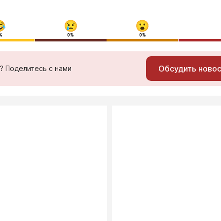
%
0%
0%
Обсудить ново
ь? Поделитесь с нами