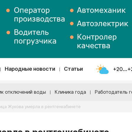
Народные новости
Статьи
+20...+
ик отключений воды
Клиника года
Работодатель г
ица Жукова умерла в рентгенкабинете