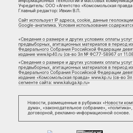
информационных технологий и массовых коммуникаций
Учредитель: ООО «Агентство «Комсомольская правда 
Главный редактор: Ивкин В.П.
Сайт использует IP адреса, cookie, данные геолокации
Google-анатилика. Условия использования содержатс
«
Сведения о размере и других условиях оплаты услу
предвыборных, агитационных материалов в период и
Федерального Собрания Российской Федерации девято
издание www.kp40.ru (св-во Эл № ФС77-58967 от 11.08
«
Сведения о размере и других условиях оплаты услу
предвыборных, агитационных материалов в период и
Федерального Собрания Российской Федерации девято
издание «Комсомольская правда» www.kp.ru (св-во Эл
сегменте сайта: www.kaluga.kp.ru
»
Новости, размещенные в рубриках «
Новости ком
дума», «законодательное собрание», «политика»,
договорной, рекламно-информационной основе.