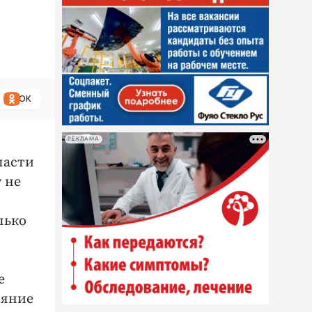
ОК
РЕКЛАМА
ласти
у не
лько
е
ояние