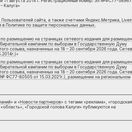
 11 августа 2014 г. Регистрационный номер: Эл №ФС77-58967
– Калуга»
 Пользователей сайта, а также счетчики Яндекс.Метрика, Livein
я в Политике по защите персональных данных.
г по размещению на страницах сетевого издания для размеще
збирательной кампании по выборам в Государственную Думу
го созыва, назначенных на 18 – 20 сентября 2026 года. Сете
.2014г.)
»
г по размещению на страницах сетевого издания для размеще
збирательной кампании по выборам в Государственную Думу
го созыва, назначенных на 18 – 20 сентября 2026 года. Сете
 № ФС77-80505 от 15.03.2021г.), размещение на региональном
паний
» и «
Новости партнеров
» с тегами «реклама», «городская
 «область», «Городской голова Калуги» публикуются на