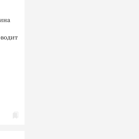
щина
оводит