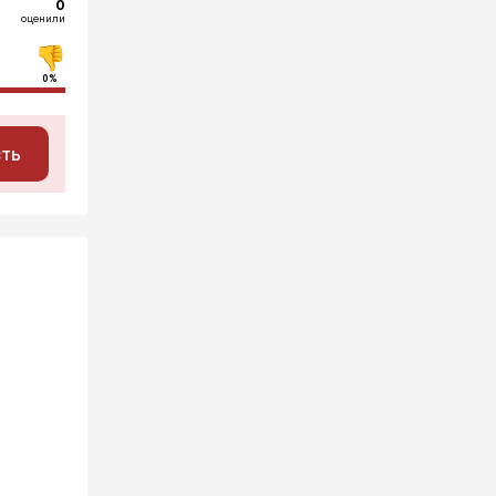
0
оценили
0%
сть