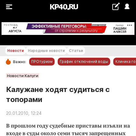
+26...+27 °С
РЕКЛАМА
Новости
Народные новости
Статьи
ПРОтуризм
График отключений воды
Клиника г
Важно:
РУБРИКИ
Новости Калуги
Обнинск
Калужане ходят судиться с
Новости компаний
топорами
Статьи
Народные новости
20.01.2010, 12:24
Авто и транспорт
В прошлом году судебные приставы изъяли на
Благоустройство
входе в суды около семи тысяч запрещенных