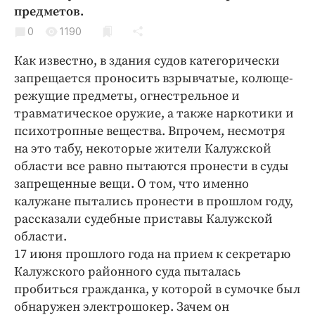
Криминал
предметов.
Культура
0
1190
Недвижимость и ЖКХ
Как известно, в здания судов категорически
Образование
запрещается проносить взрывчатые, колюще-
Общество
режущие предметы, огнестрельное и
травматическое оружие, а также наркотики и
Погода
психотропные вещества. Впрочем, несмотря
Праздники
на это табу, некоторые жители Калужской
Происшествия
области все равно пытаются пронести в суды
Спорт
запрещенные вещи. О том, что именно
Экономика и бизнес
калужане пытались пронести в прошлом году,
рассказали судебные приставы Калужской
ПРОЕКТЫ
области.
17 июня прошлого года на прием к секретарю
Блоги
Калужского районного суда пыталась
Издания
пробиться гражданка, у которой в сумочке был
Медиаперсона
обнаружен электрошокер. Зачем он