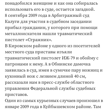
Интересное чтиво
понадобился женщине и как она собиралась
Клиника года
использовать его в суде, остается загадкой.
8 сентября 2009 года в Арбитражный суд
Бренд года
Калуги для участия в судебном заседании
Работодатель года
прибыл гражданин, у которого при помощи
металлоискателя нашли травматический
пистолет «Стражник».
В Кировском районе у одного из посетителей
местного суда приставы изъяли
травматический пистолет ИЖ-79 и обойму с
патронами к нему. А в Обнинске дамочка
заявилась в суд, имея в сумочке пару ножниц и
кухонный нож с лезвием длиной 40 см,
рассказали нам в пресс-службе областного
управления Федеральной службы судебных
приставов.
Один из самых курьезных случаев произошел в
январе 2009 года в Куйбышевском районе. Там