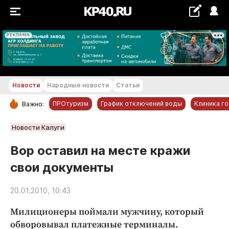
РЕКЛАМА
+17...+18 °С
Новости
Народные новости
Статьи
ПРОтуризм
График отключений воды
Клиника г
Важно:
РУБРИКИ
Новости Калуги
Обнинск
Вор оставил на месте кражи
Новости компаний
свои документы
Статьи
Народные новости
20.01.2010, 10:43
Авто и транспорт
Милиционеры поймали мужчину, который
Благоустройство
обворовывал платежные терминалы.