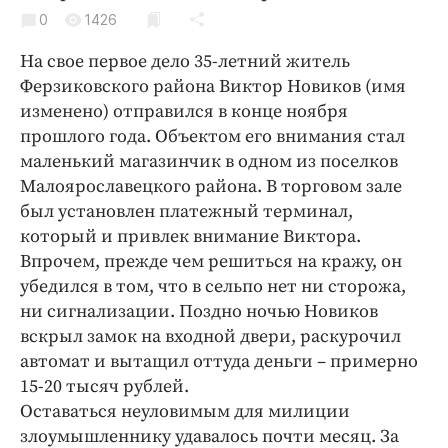
Криминал
0
1426
Культура
На свое первое дело 35-летний житель
Недвижимость и ЖКХ
Ферзиковского района Виктор Новиков (имя
Образование
изменено) отправился в конце ноября
Общество
прошлого года. Объектом его внимания стал
маленький магазинчик в одном из поселков
Погода
Малоярославецкого района. В торговом зале
Праздники
был установлен платежный терминал,
Происшествия
который и привлек внимание Виктора.
Спорт
Впрочем, прежде чем решиться на кражу, он
Экономика и бизнес
убедился в том, что в сельпо нет ни сторожа,
ни сигнализации. Поздно ночью Новиков
ПРОЕКТЫ
вскрыл замок на входной двери, раскурочил
автомат и вытащил оттуда деньги – примерно
Блоги
15-20 тысяч рублей.
Издания
Оставаться неуловимым для милиции
Медиаперсона
злоумышленнику удавалось почти месяц. За