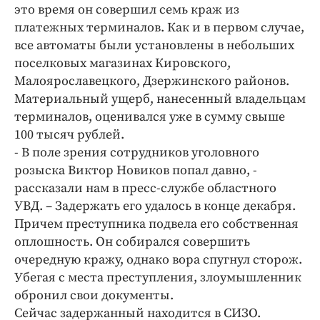
Интересное чтиво
это время он совершил семь краж из
Клиника года
платежных терминалов. Как и в первом случае,
все автоматы были установлены в небольших
Бренд года
поселковых магазинах Кировского,
Работодатель года
Малоярославецкого, Дзержинского районов.
Материальный ущерб, нанесенный владельцам
терминалов, оценивался уже в сумму свыше
100 тысяч рублей.
- В поле зрения сотрудников уголовного
розыска Виктор Новиков попал давно, -
рассказали нам в пресс-службе областного
УВД. – Задержать его удалось в конце декабря.
Причем преступника подвела его собственная
оплошность. Он собирался совершить
очередную кражу, однако вора спугнул сторож.
Убегая с места преступления, злоумышленник
обронил свои документы.
Сейчас задержанный находится в СИЗО.