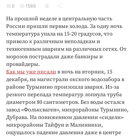
Криминал
0
1589
Культура
На прошлой неделе в центральную часть
Недвижимость и ЖКХ
России пришли первые холода. За одну ночь
Образование
температура упала на 15-20 градусов, что
Общество
привело к различным неполадкам и
техногенным авариям на различных сетях. От
Погода
морозов пострадали даже банкиры и
Праздники
провайдеры.
Происшествия
Как мы уже писали
в ночь на вторник, 15
Спорт
декабря, на магистрали окского водозабора в
Экономика и бизнес
районе Турынино произошла авария. Из-за
резкого перепада температур лопнула труба
ПРОЕКТЫ
диаметром 80 сантиметров. Без воды остался
завод «Фольксваген», микрорайоны Турынино,
Блоги
Дубрава. На пониженном давлении «сидели»
Издания
микрорайоны Тайфун и Малинники,
Медиаперсона
ощущалось падение давления даже в центре