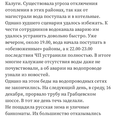
Интересное чтиво
Калуги. Существовала угроза отключения
Клиника года
отопления в этих районах, так как от
магистрали вода поступала и в котельные.
Бренд года
Однако худшего сценария удалось избежать. К
Работодатель года
чести сотрудников водоканала аварию им
удалось устранить довольно быстро. Уже
вечером, около 19.00, вода начала поступать в
«обезвоженные» районы, а к 22.00-23.00
последствия ЧП устранили полностью. В итоге
многие калужане отсутствия воды даже не
почувствовали, а об аварии на водопроводе
узнали из новостей.
Однако на этом беды на водопроводных сетях
не закончились. На следующий день, в среду, 16
декабря, прорвало трубу на Грабцевском
шоссе. В тот же день течь заделали.
Не пощадила русская зима и уличные
банкоматы. Их большинство отказывались