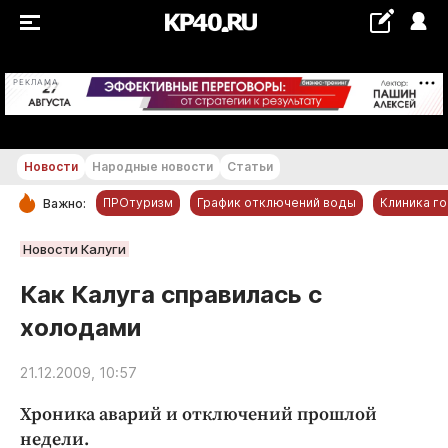
+25...+26 °С
РЕКЛАМА
Новости
Народные новости
Статьи
ПРОтуризм
График отключений воды
Клиника г
Важно:
РУБРИКИ
Новости Калуги
Обнинск
Как Калуга справилась с
Новости компаний
холодами
Статьи
Народные новости
21.12.2009, 10:57
Авто и транспорт
Хроника аварий и отключений прошлой
Благоустройство
недели.