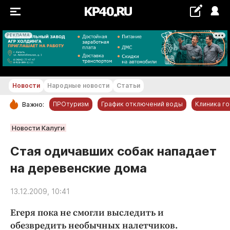
РЕКЛАМА
+18...+19 °С
Новости
Народные новости
Статьи
ПРОтуризм
График отключений воды
Клиника г
Важно:
РУБРИКИ
Новости Калуги
Обнинск
Стая одичавших собак нападает
Новости компаний
на деревенские дома
Статьи
Народные новости
13.12.2009, 10:41
Авто и транспорт
Егеря пока не смогли выследить и
Благоустройство
обезвредить необычных налетчиков.