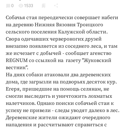
Криминал
0
1533
Культура
Собачья стая переодически совершает набеги
Недвижимость и ЖКХ
на деревню Нижняя Вязовня Троицкого
Образование
сельского поселения Калужской области.
Общество
Свора одичавших червероногих друзей
внезапно появляется из соседнего леса, и там
Погода
же исчезает с добычей - сообщает агенство
Праздники
REGNUM со ссылкой на газету "Жуковский
Происшествия
вестник".
Спорт
На днях собаки атаковали два деревенских
Экономика и бизнес
дома, где загрызли на подворьях десяток кур.
Егеря, пришедшие на помощь селянам, не
ПРОЕКТЫ
смогли выследить и уничтожить лохматых
налетчиков. Однако поиски собачьей стаи к
Блоги
успеху не привели - следы уводят далеко в лес.
Издания
Деревенские жители ожидают очередного
Медиаперсона
нападения и рассчитывают справиться с