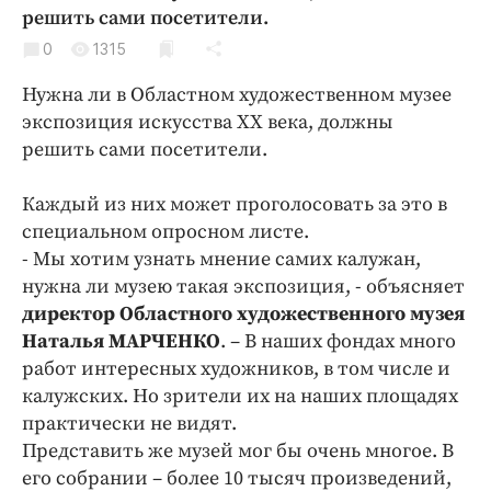
Криминал
решить сами посетители.
Культура
0
1315
Недвижимость и ЖКХ
Нужна ли в Областном художественном музее
Образование
экспозиция искусства ХХ века, должны
Общество
решить сами посетители.
Погода
Каждый из них может проголосовать за это в
Праздники
специальном опросном листе.
Происшествия
- Мы хотим узнать мнение самих калужан,
Спорт
нужна ли музею такая экспозиция, - объясняет
Экономика и бизнес
директор Областного художественного музея
Наталья МАРЧЕНКО
. – В наших фондах много
ПРОЕКТЫ
работ интересных художников, в том числе и
калужских. Но зрители их на наших площадях
Блоги
практически не видят.
Издания
Представить же музей мог бы очень многое. В
Медиаперсона
его собрании – более 10 тысяч произведений,