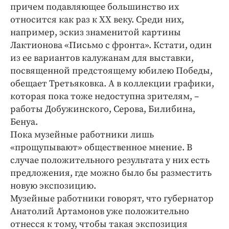
Интересное чтиво
причем подавляющее большинство их
Клиника года
относится как раз к ХХ веку. Среди них,
например, эскиз знаменитой картины
Бренд года
Лактионова «Письмо с фронта». Кстати, один
Работодатель года
из ее вариантов калужанам для выставки,
посвященной предстоящему юбилею Победы,
обещает Третьяковка. А в коллекции графики,
которая пока тоже недоступна зрителям, –
работы Добужинского, Серова, Билибина,
Бенуа.
Пока музейные работники лишь
«прощупывают» общественное мнение. В
случае положительного результата у них есть
предложения, где можно было бы разместить
новую экспозицию.
Музейные работники говорят, что губернатор
Анатолий Артамонов уже положительно
отнесся к тому, чтобы такая экспозиция