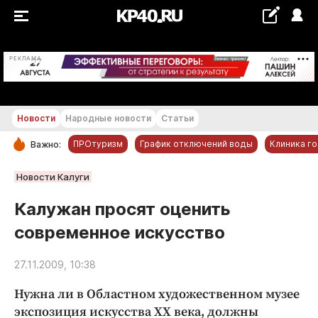
+21...+22 °С
РЕКЛАМА
Новости
Народные новости
Статьи
ПРОтуризм
График отключений воды
Клиника г
Важно:
РУБРИКИ
Новости Калуги
Обнинск
Калужан просят оценить
Новости компаний
современное искусство
Статьи
Народные новости
27.11.2009, 10:38
Авто и транспорт
Нужна ли в Областном художественном музее
Благоустройство
экспозиция искусства ХХ века, должны