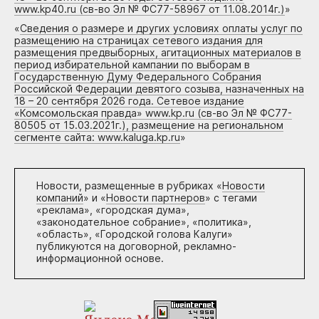
www.kp40.ru (св-во Эл № ФС77-58967 от 11.08.2014г.)
»
«
Сведения о размере и других условиях оплаты услуг по
размещению на страницах сетевого издания для
размещения предвыборных, агитационных материалов в
период избирательной кампании по выборам в
Государственную Думу Федерального Собрания
Российской Федерации девятого созыва, назначенных на
18 – 20 сентября 2026 года. Сетевое издание
«Комсомольская правда» www.kp.ru (св-во Эл № ФС77-
80505 от 15.03.2021г.), размещение на региональном
сегменте сайта: www.kaluga.kp.ru
»
Новости, размещенные в рубриках «
Новости
компаний
» и «
Новости партнеров
» с тегами
«реклама», «городская дума»,
«законодательное собрание», «политика»,
«область», «Городской голова Калуги»
публикуются на договорной, рекламно-
информационной основе.