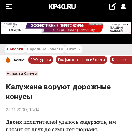
+17...+18 °С
РЕКЛАМА
Новости
Народные новости
Статьи
ПРОтуризм
График отключений воды
Клиника г
Важно:
РУБРИКИ
Новости Калуги
Обнинск
Калужане воруют дорожные
Новости компаний
конусы
Статьи
Народные новости
23.11.2009, 18:14
Авто и транспорт
Двоих похитителей удалось задержать, им
Благоустройство
грозит от двух до семи лет тюрьмы.