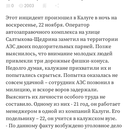
Криминал
0
2003
Культура
Этот инцидент произошел в Калуге в ночь на
Недвижимость и ЖКХ
воскресенье, 22 ноября. Оператор
Образование
автозаправочного комплекса на улице
Общество
Салтыкова-Щедрина заметил на территории
АЗС двоих подозрительных парней. Позже
Погода
выяснилось, что внимание молодых людей
Праздники
привлекли три дорожные фишки-конуса.
Происшествия
Недолго думая, калужане прихватили их и
Спорт
попытались скрыться. Попытка оказалась не
Экономика и бизнес
совсем удачной – сотрудник АЗС позвонил в
милицию, и вскоре воров задержали.
ПРОЕКТЫ
Выяснить их личности особого труда не
составило. Одному из них - 21 год, он работает
Блоги
менеджером в одной из компаний Калуги. Его
Издания
подельнику – 22, он учится в калужском вузе.
Медиаперсона
- По данному факту возбуждено уголовное дело