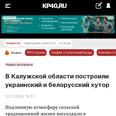
РЕКЛАМА
+16...+17 °С
Новости
Народные новости
Статьи
ПРОтуризм
График отключений воды
Клиника г
Важно:
РУБРИКИ
Новости Калуги
Обнинск
В Калужской области построили
Новости компаний
украинский и белорусский хутор
Статьи
Народные новости
12.11.2009, 10:11
Авто и транспорт
Подлинную атмосферу сельской
Благоустройство
традиционной жизни воссоздали в