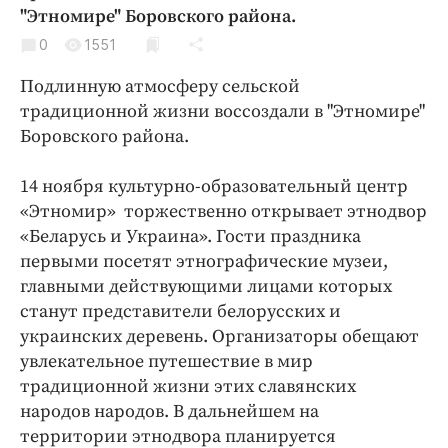
Криминал
"Этномире" Боровского района.
Культура
0
1551
Недвижимость и ЖКХ
Подлинную атмосферу сельской
Образование
традиционной жизни воссоздали в "Этномире"
Общество
Боровского района.
Погода
14 ноября культурно-образовательный центр
Праздники
«Этномир» торжественно открывает этнодвор
Происшествия
«Беларусь и Украина». Гости праздника
Спорт
первыми посетят этнографические музеи,
Экономика и бизнес
главными действующими лицами которых
станут представители белорусских и
ПРОЕКТЫ
украинских деревень. Организаторы обещают
увлекательное путешествие в мир
Блоги
традиционной жизни этих славянских
Издания
народов народов. В дальнейшем на
Медиаперсона
территории этнодвора планируется