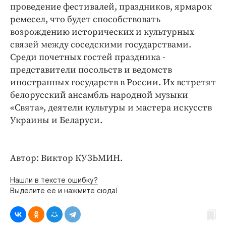
Интересное чтиво
проведение фестивалей, праздников, ярмарок
Клиника года
ремесел, что будет способствовать
возрождению исторических и культурных
Бренд года
связей между соседскими государствами.
Работодатель года
Среди почетных гостей праздника -
представители посольств и ведомств
иностранных государств в России. Их встретят
белорусский ансамбль народной музыки
«Свята», деятели культуры и мастера искусств
Украины и Беларуси.
Автор: Виктор КУЗЬМИН.
Нашли в тексте ошибку?
Выделите её и нажмите сюда!