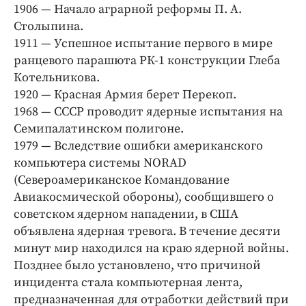
Интересное чтиво
1906 — Начало аграрной реформы П. А.
Клиника года
Столыпина.
1911 — Успешное испытание первого в мире
Бренд года
ранцевого парашюта РК-1 конструкции Глеба
Работодатель года
Котельникова.
1920 — Красная Армия берет Перекоп.
1968 — СССР проводит ядерные испытания на
Семипалатинском полигоне.
1979 — Вследствие ошибки американского
компьютера системы NORAD
(Североамериканское Командование
Авиакосмической обороны), сообщившего о
советском ядерном нападении, в США
объявлена ядерная тревога. В течение десяти
минут мир находился на краю ядерной войны.
Позднее было установлено, что причиной
инцидента стала компьютерная лента,
предназначенная для отработки действий при