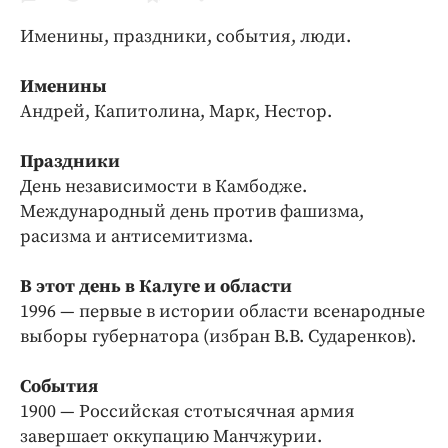
Криминал
Именины, праздники, события, люди.
Культура
Недвижимость и ЖКХ
Именины
Образование
Андрей, Капитолина, Марк, Нестор.
Общество
Праздники
Погода
День независимости в Камбодже.
Праздники
Международный день против фашизма,
Происшествия
расизма и антисемитизма.
Спорт
Экономика и бизнес
В этот день в Калуге и области
1996 — первые в истории области всенародные
ПРОЕКТЫ
выборы губернатора (избран В.В. Сударенков).
Блоги
События
Издания
1900 — Российская стотысячная армия
Медиаперсона
завершает оккупацию Манчжурии.