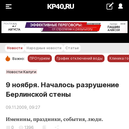
+24...+25 °С
РЕКЛАМА
Новости
Народные новости
Статьи
ПРОтуризм
График отключений воды
Клиника г
Важно:
РУБРИКИ
Новости Калуги
Обнинск
9 ноября. Началось разрушение
Новости компаний
Берлинской стены
Статьи
Народные новости
09.11.2009, 09:27
Авто и транспорт
Именины, праздники, события, люди.
Благоустройство
0
1396