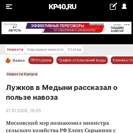
+19...+20 °С
РЕКЛАМА
Новости
Народные новости
Статьи
ПРОтуризм
График отключений воды
Клиника г
Важно:
РУБРИКИ
Новости Калуги
Обнинск
Лужков в Медыни рассказал о
Новости компаний
пользе навоза
Статьи
Народные новости
31.10.2009, 19:05
Авто и транспорт
Московский мэр познакомил министра
Благоустройство
сельского хозяйства РФ Елену Скрынник с