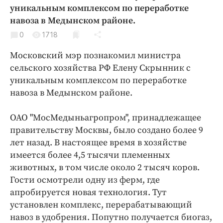
Криминал
уникальным комплексом по переработке
навоза в Медынском районе.
Культура
0
1718
Недвижимость и ЖКХ
Образование
Московский мэр познакомил министра
Общество
сельского хозяйства РФ Елену Скрынник с
уникальным комплексом по переработке
Погода
навоза в Медынском районе.
Праздники
Происшествия
ОАО "МосМедыньагропром", принадлежащее
Спорт
правительству Москвы, было создано более 9
Экономика и бизнес
лет назад. В настоящее время в хозяйстве
имеется более 4,5 тысячи племенных
ПРОЕКТЫ
животных, в том числе около 2 тысяч коров.
Гости осмотрели одну из ферм, где
Блоги
апробируется новая технология. Тут
Издания
установлен комплекс, перерабатывающий
Медиаперсона
навоз в удобрения. Попутно получается биогаз,