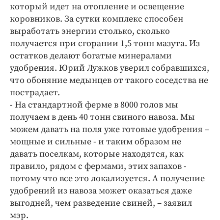
Интересное чтиво
который идет на отопление и освещение
Клиника года
коровников. За сутки комплекс способен
выработать энергии столько, сколько
Бренд года
получается при сгорании 1,5 тонн мазута. Из
Работодатель года
остатков делают богатые минералами
удобрения. Юрий Лужков уверил собравшихся,
что обоняние медынцев от такого соседства не
пострадает.
- На стандартной ферме в 8000 голов мы
получаем в день 40 тонн свиного навоза. Мы
можем давать на поля уже готовые удобрения –
мощные и сильные - и таким образом не
давать поселкам, которые находятся, как
правило, рядом с фермами, этих запахов -
потому что все это локализуется. А получение
удобрений из навоза может оказаться даже
выгодней, чем разведение свиней, – заявил
мэр.