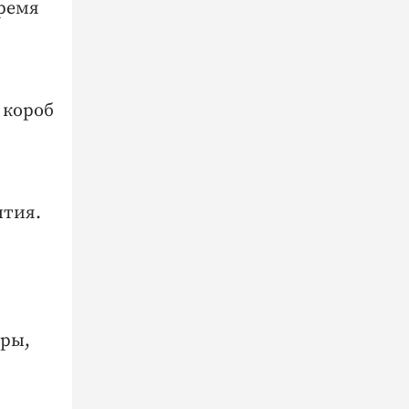
время
 короб
ытия.
ры,