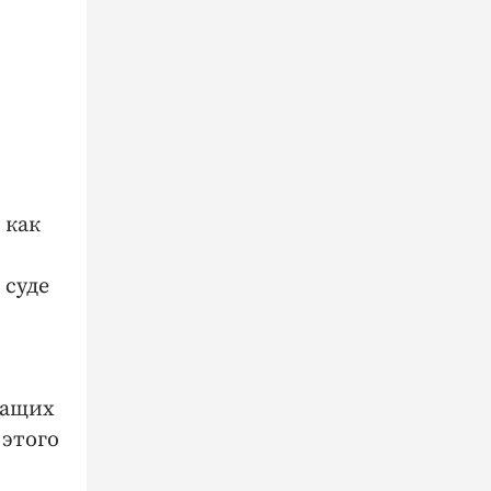
 как
 суде
жащих
 этого