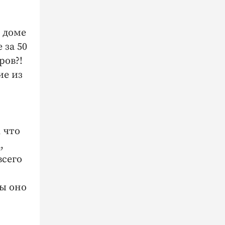
 доме
 за 50
ров?!
ие из
, что
,
всего
вы оно