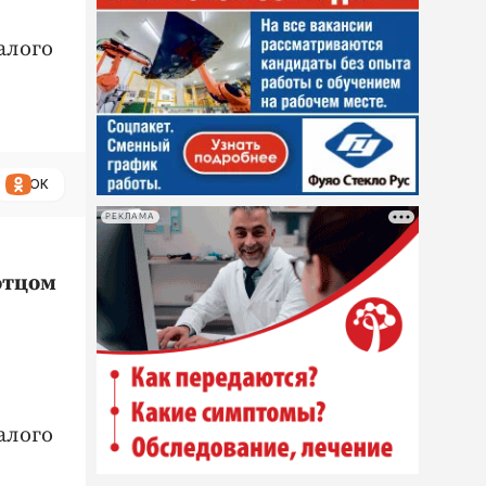
алого
ОК
РЕКЛАМА
отцом
алого