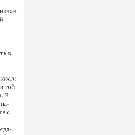
ризнан
ый
ть в
казал:
в той
. В
лы-
те с
гда-