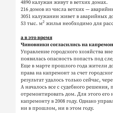
4890 калужан живут в ветхих домах.
216 домов из числа ветхих — аварийн
3051 калужанин живет в аварийных д
2
53 тыс. м
жилья необходимо для рас
а в это время
Чиновники согласились на капремонт
Управление городского хозяйства вне
появилась опасность попасть под сле
Еще в марте прошлого года жители д
права на капремонт за счет городско
результат удалось только сейчас, чере
А началось все с судебного решения
отремонтировать дом. Для этого его 
капремонту в 2008 году. Однако управ
ни в прошлом, ни в этом году.