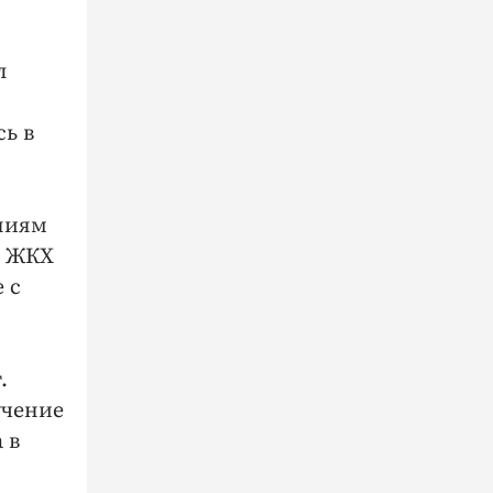
л
сь в
ниям
ю ЖКХ
 с
.
учение
 в