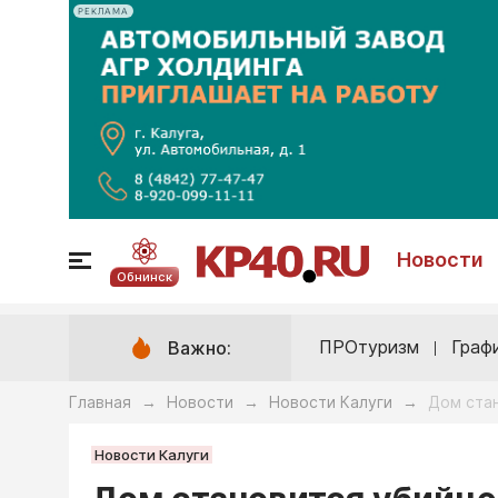
РЕКЛАМА
Новости
Обнинск
ПРОтуризм
Граф
Важно:
Главная
Новости
Новости Калуги
Дом ста
→
→
→
Новости Калуги