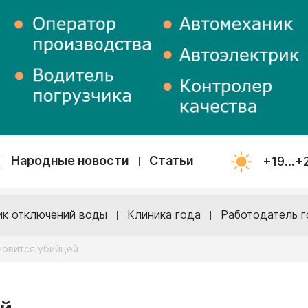
Народные новости
Статьи
+19...+
ик отключений воды
Клиника года
Работодатель г
новится убийцей