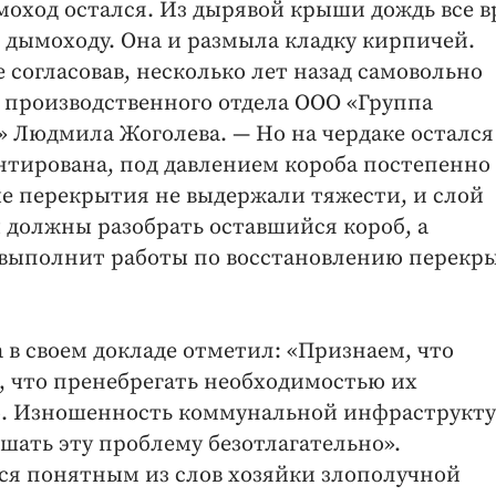
ымоход остался. Из дырявой крыши дождь все 
по дымоходу. Она и размыла кладку кирпичей.
 согласовав, несколько лет назад самовольно
к производственного отдела ООО «Группа
 Людмила Жоголева. — Но на чердаке остался
нтирована, под давлением короба постепенно
е перекрытия не выдержали тяжести, и слой
должны разобрать оставшийся короб, а
выполнит работы по восстановлению перекр
а в своем докладе отметил: «Признаем, что
о, что пренебрегать необходимостью их
о. Изношенность коммунальной инфраструкту
шать эту проблему безотлагательно».
тся понятным из слов хозяйки злополучной