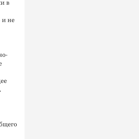
и в
 и не
но-
е
щее
.
общего