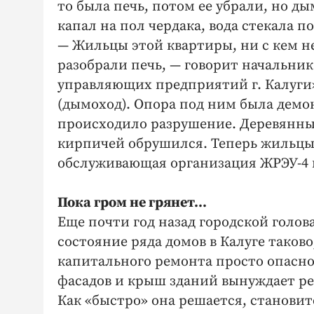
то была печь, потом ее убрали, но д
капал на пол чердака, вода стекала 
— Жильцы этой квартиры, ни с кем не
разобрали печь, — говорит начальни
управляющих предприятий г. Калуги»
(дымоход). Опора под ним была демо
происходило разрушение. Деревянны
кирпичей обрушился. Теперь жильцы 
обслуживающая организация ЖРЭУ-4 
Пока гром не грянет…
Еще почти год назад городской голов
состояние ряда домов в Калуге таков
капитального ремонта просто опасн
фасадов и крыш зданий вынуждает ре
Как «быстро» она решается, станови