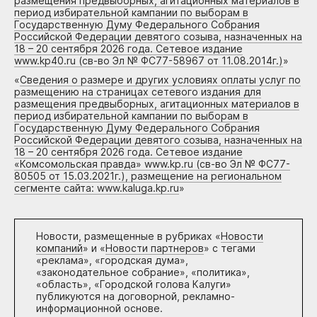
размещения предвыборных, агитационных материалов в
период избирательной кампании по выборам в
Государственную Думу Федерального Собрания
Российской Федерации девятого созыва, назначенных на
18 – 20 сентября 2026 года. Сетевое издание
www.kp40.ru (св-во Эл № ФС77-58967 от 11.08.2014г.)
»
«
Сведения о размере и других условиях оплаты услуг по
размещению на страницах сетевого издания для
размещения предвыборных, агитационных материалов в
период избирательной кампании по выборам в
Государственную Думу Федерального Собрания
Российской Федерации девятого созыва, назначенных на
18 – 20 сентября 2026 года. Сетевое издание
«Комсомольская правда» www.kp.ru (св-во Эл № ФС77-
80505 от 15.03.2021г.), размещение на региональном
сегменте сайта: www.kaluga.kp.ru
»
Новости, размещенные в рубриках «
Новости
компаний
» и «
Новости партнеров
» с тегами
«реклама», «городская дума»,
«законодательное собрание», «политика»,
«область», «Городской голова Калуги»
публикуются на договорной, рекламно-
информационной основе.