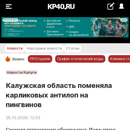
РЕКЛАМА
+16...+17 °С
Новости
Народные новости
Статьи
ПРОтуризм
График отключений воды
Клиника г
Важно:
РУБРИКИ
Новости Калуги
Обнинск
Калужская область поменяла
Новости компаний
карликовых антилоп на
Статьи
пингвинов
Народные новости
Авто и транспорт
26.10.2009, 12:03
Благоустройство
Своими питомцами обменялись Парк птиц