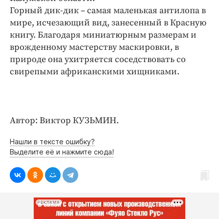
Интересное чтиво
Горный дик-дик – самая маленькая антилопа в
Клиника года
мире, исчезающий вид, занесенный в Красную
Бренд года
книгу. Благодаря миниатюрным размерам и
врожденному мастерству маскировки, в
Работодатель года
природе она ухитряется соседствовать со
свирепыми африканскими хищниками.
Автор: Виктор КУЗЬМИН.
Нашли в тексте ошибку?
Выделите её и нажмите сюда!
РЕКЛАМА