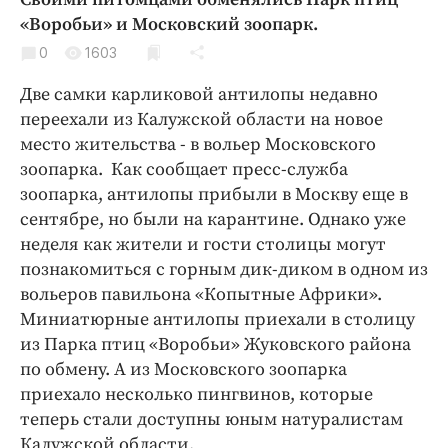
Криминал
«Воробьи» и Московский зоопарк.
Культура
0
1603
Недвижимость и ЖКХ
Две самки карликовой антилопы недавно
Образование
переехали из Калужской области на новое
Общество
место жительства - в вольер Московского
Погода
зоопарка. Как сообщает пресс-служба
зоопарка, антилопы прибыли в Москву еще в
Праздники
сентябре, но были на карантине. Однако уже
Происшествия
неделя как жители и гости столицы могут
Спорт
познакомиться с горным дик-диком в одном из
Экономика и бизнес
вольеров павильона «Копытные Африки».
Миниатюрные антилопы приехали в столицу
ПРОЕКТЫ
из Парка птиц «Воробьи» Жуковского района
Блоги
по обмену. А из Московского зоопарка
приехало несколько пингвинов, которые
Издания
теперь стали доступны юным натуралистам
Медиаперсона
Калужской области.