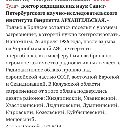
Интересное чтиво
Тула»
доктор медицинских наук Санкт-
Клиника года
Петербургского научно-исследовательского
Бренд года
института Генриетта АРХАНГЕЛЬСКАЯ
. -
Только в Брянске остались поселки с уровнем
Работодатель года
загрязнения, который нужно контролировать.
Напомним, 26 апреля 1986 года, после взрыва
на Чернобыльской АЭС четвертого
энергоблока, в атмосферу было выброшено
огромное количество радиоактивных веществ.
Радиоактивное облако прошло над
европейской частью СССР, восточной Европой
и Скандинавией. В Калужской области
загрязнению от этого облака подверглись
девять районов: Жиздринский, Ульяновский,
Хвастовичский, Людиновский, Думиничский,
Кировский, Козельский, Куйбышевский,
Мещовский.
Автор: Сергей ПЕТРОВ.