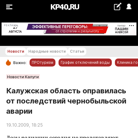
+27...+28 °С
РЕКЛАМА
Новости
Народные новости
Статьи
ПРОтуризм
График отключений воды
Клиника г
Важно:
РУБРИКИ
Новости Калуги
Обнинск
Калужская область оправилась
Новости компаний
от последствий чернобыльской
Статьи
аварии
Народные новости
Авто и транспорт
19.10.2009, 18:25
Благоустройство
Дозы радиации сегодня не представляют