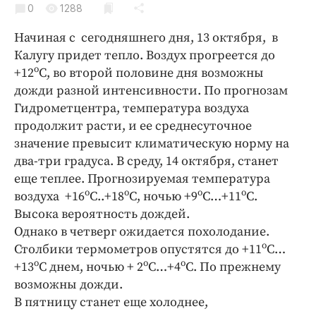
0
Криминал
1288
Культура
Начиная с сегодняшнего дня, 13 октября, в
Недвижимость и ЖКХ
Калугу придет тепло. Воздух прогреется до
о
+12
С, во второй половине дня возможны
Образование
дожди разной интенсивности. По прогнозам
Общество
Гидрометцентра, температура воздуха
Погода
продолжит расти, и ее среднесуточное
Праздники
значение превысит климатическую норму на
Происшествия
два-три градуса. В среду, 14 октября, станет
еще теплее. Прогнозируемая температура
Спорт
о
о
о
о
воздуха +16
С..+18
С, ночью +9
С…+11
С.
Экономика и бизнес
Высока вероятность дождей.
ПРОЕКТЫ
Однако в четверг ожидается похолодание.
о
Столбики термометров опустятся до +11
С…
Блоги
о
о
о
+13
С днем, ночью + 2
С…+4
С. По прежнему
Издания
возможны дожди.
Медиаперсона
В пятницу станет еще холоднее,