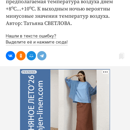
предполагаемая температура воздуха днем
Интересное чтиво
о
о
+8
С…+10
С. К выходным ночью вероятны
Клиника года
минусовые значения температур воздуха.
Бренд года
Автор: Татьяна СВЕТЛОВА.
Работодатель года
Нашли в тексте ошибку?
Выделите её и нажмите сюда!
РЕКЛАМА