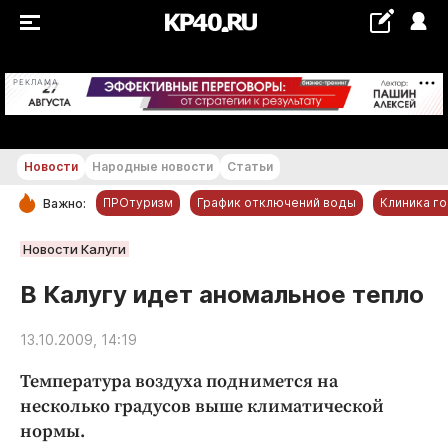
+18...+19 °С
РЕКЛАМА
Новости
Народные новости
Статьи
ПРОтуризм
График отключений воды
Клиника г
Важно:
РУБРИКИ
Новости Калуги
Обнинск
В Калугу идет аномальное тепло
Новости компаний
13.10.2009, 14:19
Статьи
Народные новости
Температура воздуха поднимется на
Авто и транспорт
несколько градусов выше климатической
нормы.
Благоустройство