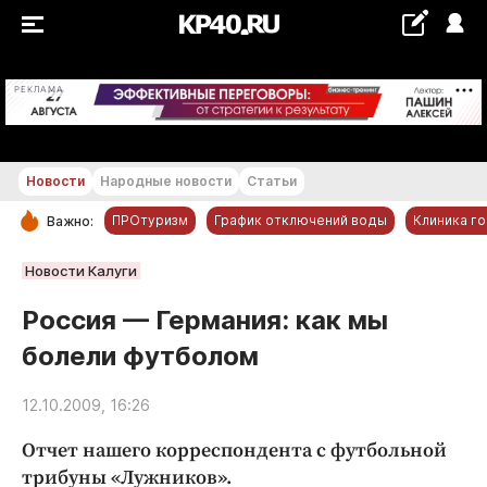
+24...+25 °С
РЕКЛАМА
Новости
Народные новости
Статьи
ПРОтуризм
График отключений воды
Клиника г
Важно:
РУБРИКИ
Новости Калуги
Обнинск
Россия — Германия: как мы
Новости компаний
болели футболом
Статьи
Народные новости
12.10.2009, 16:26
Авто и транспорт
Отчет нашего корреспондента с футбольной
Благоустройство
трибуны «Лужников».