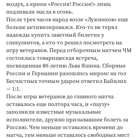
Интересное чтиво
воздух, а крики «Россия! Россия!» лишь
Клиника года
подливали масла в огонь.
После трех часов народ возле «Лужников» еще
Бренд года
больше активизировался. Кто-то не терял
Работодатель года
надежды купить заветный билетик у
спекулянтов, а кто-то решил посмотреть на
игру ветеранов. Перед отборочным матчем ЧМ
состоялась товарищеская встреча,
посвященная 80-летию Льва Яшина. Сборные
России и Германии разошлись миром: на гол
Бесчастных точным ударом ответил Байнлих
— 1:1.
После игры ветеранов до главного матча
оставалось еще полтора часа, и «паузу»
заполнили известные музыкальные
исполнители, дружно призывавшие болеть за
Россию. Чем меньше оставалось времени до
матча, тем меньше оставалось свободных мест