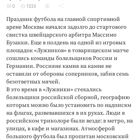
Криминал
0
1333
Культура
Праздник футбола на главной спортивной
Недвижимость и ЖКХ
арене Москвы начался задолго до стартового
Образование
свистка швейцарского арбитра Массимо
Общество
Бузакки. Еще в полдень на одной из игровых
площадок «Лужников» в товарищеском матче
Погода
сошлись команды болельщиков России и
Праздники
Германии. Россияне камня на камне не
Происшествия
оставили от обороны соперников, забив семь
Спорт
безответных мячей.
Экономика и бизнес
В это время в «Лужники» стекались
болельщики российской сборной, географию
ПРОЕКТЫ
которых можно было установить по надписям
на флагах, развевавшихся в их руках. Люди в
Блоги
российском триколоре были везде: в метро, на
Издания
улицах, в кафе и магазинах. Атмосферой
Медиаперсона
большого футбола был пропитан московский