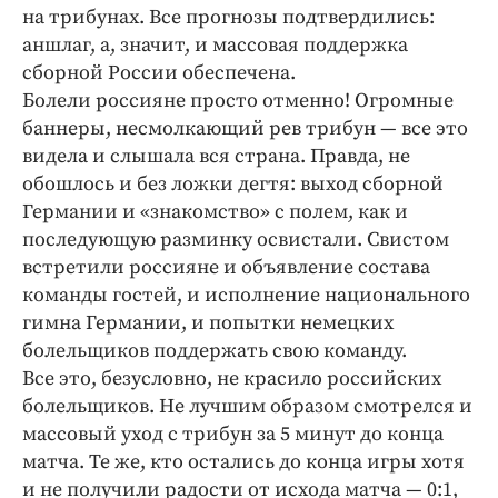
на трибунах. Все прогнозы подтвердились:
аншлаг, а, значит, и массовая поддержка
сборной России обеспечена.
Болели россияне просто отменно! Огромные
баннеры, несмолкающий рев трибун — все это
видела и слышала вся страна. Правда, не
обошлось и без ложки дегтя: выход сборной
Германии и «знакомство» с полем, как и
последующую разминку освистали. Свистом
встретили россияне и объявление состава
команды гостей, и исполнение национального
гимна Германии, и попытки немецких
болельщиков поддержать свою команду.
Все это, безусловно, не красило российских
болельщиков. Не лучшим образом смотрелся и
массовый уход с трибун за 5 минут до конца
матча. Те же, кто остались до конца игры хотя
и не получили радости от исхода матча — 0:1,