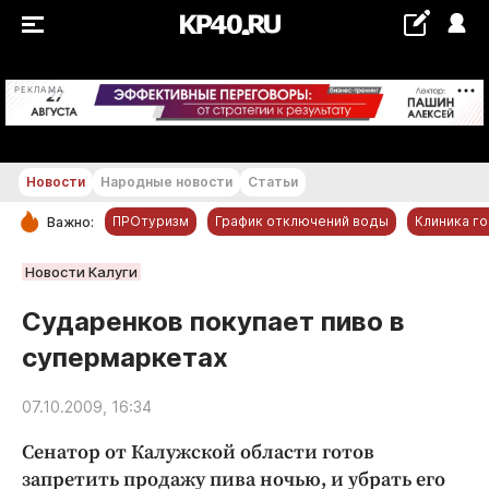
+24...+25 °С
РЕКЛАМА
Новости
Народные новости
Статьи
ПРОтуризм
График отключений воды
Клиника г
Важно:
РУБРИКИ
Новости Калуги
Обнинск
Сударенков покупает пиво в
Новости компаний
супермаркетах
Статьи
Народные новости
07.10.2009, 16:34
Авто и транспорт
Сенатор от Калужской области готов
Благоустройство
запретить продажу пива ночью, и убрать его