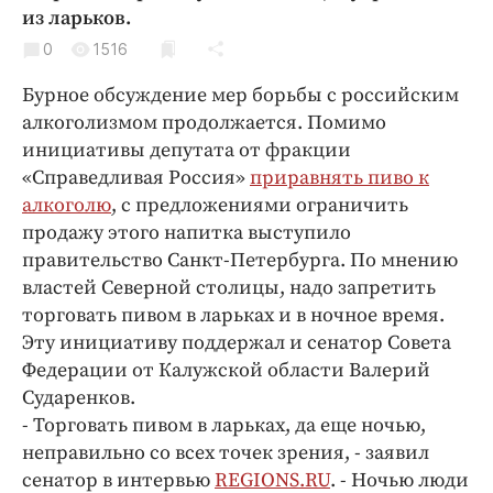
Криминал
из ларьков.
Культура
0
1516
Недвижимость и ЖКХ
Бурное обсуждение мер борьбы с российским
Образование
алкоголизмом продолжается. Помимо
Общество
инициативы депутата от фракции
«Справедливая Россия»
приравнять пиво к
Погода
алкоголю
, с предложениями ограничить
Праздники
продажу этого напитка выступило
Происшествия
правительство Санкт-Петербурга. По мнению
Спорт
властей Северной столицы, надо запретить
Экономика и бизнес
торговать пивом в ларьках и в ночное время.
Эту инициативу поддержал и сенатор Совета
ПРОЕКТЫ
Федерации от Калужской области Валерий
Сударенков.
Блоги
- Торговать пивом в ларьках, да еще ночью,
Издания
неправильно со всех точек зрения, - заявил
Медиаперсона
сенатор в интервью
REGIONS.RU
. - Ночью люди