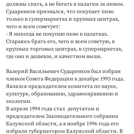
Интересное чтиво
должны спать, а не бегать в палатки за пивом.
Клиника года
Сударенков признался, что покупает пиво
только в супермаркетах и крупных центрах,
Бренд года
чего и всем советует:
Работодатель года
- Я никогда не покупаю пиво в палатках.
Стараюсь брать его, чего и всем советую, в
крупных торговых центрах, в супермаркетах,
где оно и дешевле, и качеством выше.
Валерий Васильевич
Сударенков
был избран
членом Совета Федерации в декабре 1993 года.
Являлся председателем комитета по науке,
культуре, образованию, здравоохранению и
экологии.
В апреле 1994 года стал депутатом и
председателем Законодательного собрания
Калужской области, а в ноябре 1996 года его
избрали губернатором Калужской области. В