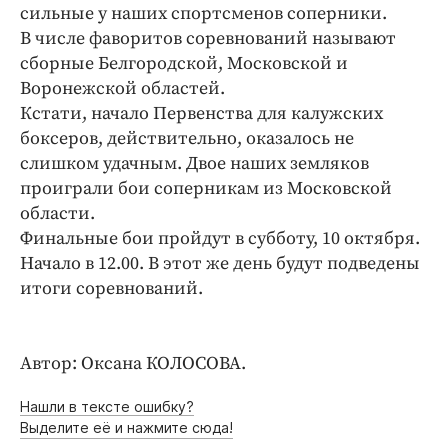
Интересное чтиво
сильные у наших спортсменов соперники.
Клиника года
В числе фаворитов соревнований называют
сборные Белгородской, Московской и
Бренд года
Воронежской областей.
Работодатель года
Кстати, начало Первенства для калужских
боксеров, действительно, оказалось не
слишком удачным. Двое наших земляков
проиграли бои соперникам из Московской
области.
Финальные бои пройдут в субботу, 10 октября.
Начало в 12.00. В этот же день будут подведены
итоги соревнований.
Автор: Оксана КОЛОСОВА.
Нашли в тексте ошибку?
Выделите её и нажмите сюда!