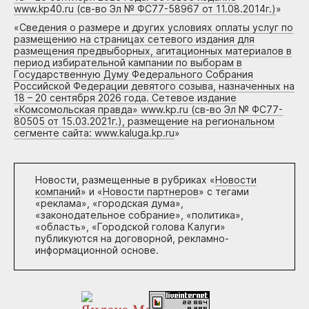
www.kp40.ru (св-во Эл № ФС77-58967 от 11.08.2014г.)
»
«
Сведения о размере и других условиях оплаты услуг по
размещению на страницах сетевого издания для
размещения предвыборных, агитационных материалов в
период избирательной кампании по выборам в
Государственную Думу Федерального Собрания
Российской Федерации девятого созыва, назначенных на
18 – 20 сентября 2026 года. Сетевое издание
«Комсомольская правда» www.kp.ru (св-во Эл № ФС77-
80505 от 15.03.2021г.), размещение на региональном
сегменте сайта: www.kaluga.kp.ru
»
Новости, размещенные в рубриках «
Новости
компаний
» и «
Новости партнеров
» с тегами
«реклама», «городская дума»,
«законодательное собрание», «политика»,
«область», «Городской голова Калуги»
публикуются на договорной, рекламно-
информационной основе.