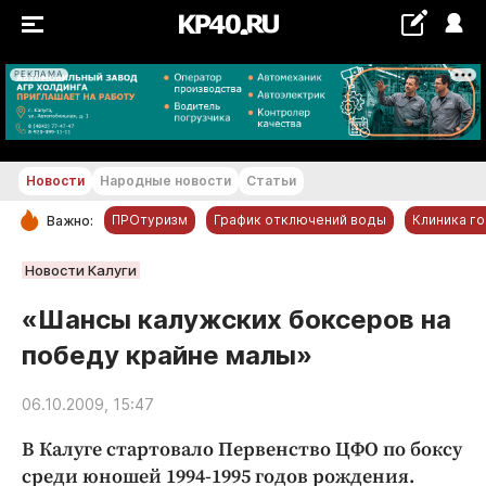
РЕКЛАМА
+26...+27 °С
Новости
Народные новости
Статьи
ПРОтуризм
График отключений воды
Клиника г
Важно:
РУБРИКИ
Новости Калуги
Обнинск
«Шансы калужских боксеров на
Новости компаний
победу крайне малы»
Статьи
Народные новости
06.10.2009, 15:47
Авто и транспорт
В Калуге стартовало Первенство ЦФО по боксу
Благоустройство
среди юношей 1994-1995 годов рождения.