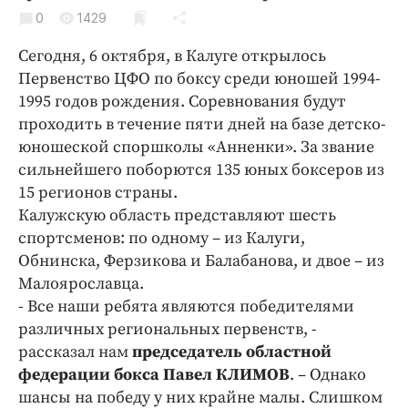
Криминал
0
1429
Культура
Сегодня, 6 октября, в Калуге открылось
Недвижимость и ЖКХ
Первенство ЦФО по боксу среди юношей 1994-
Образование
1995 годов рождения. Соревнования будут
Общество
проходить в течение пяти дней на базе детско-
юношеской споршколы «Анненки». За звание
Погода
сильнейшего поборются 135 юных боксеров из
Праздники
15 регионов страны.
Происшествия
Калужскую область представляют шесть
Спорт
спортсменов: по одному – из Калуги,
Экономика и бизнес
Обнинска, Ферзикова и Балабанова, и двое – из
Малоярославца.
ПРОЕКТЫ
- Все наши ребята являются победителями
различных региональных первенств, -
Блоги
рассказал нам
председатель областной
Издания
федерации бокса Павел КЛИМОВ
. – Однако
Медиаперсона
шансы на победу у них крайне малы. Слишком