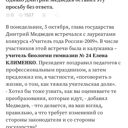
Криминал
просьбу без ответа.
Культура
0
1507
Недвижимость и ЖКХ
В понедельник, 5 октября, глава государства
Образование
Дмитрий Медведев встречался с лауреатами
Общество
конкурса «Учитель года России-2009». В числе
Погода
участников этой встречи была и калужанка –
учитель биологии гимназии № 24 Елена
Праздники
КЛИМЕНКО
. Президент поздравил педагогов с
Происшествия
профессиональным праздником, а затем
Спорт
предложил им, в частности, «поговорить о
Экономика и бизнес
жизни, о том, как тяжела учительская доля».
- Хотел бы тоже узнать, как вы оцениваете те
ПРОЕКТЫ
преобразования, которые идут, - добавил
Блоги
Медведев, - что делается, на ваш взгляд,
правильно, а что требует изменений со
Издания
стороны законодателя и со стороны
Медиаперсона
государства?