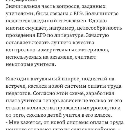
Интересное чтиво
Значительная часть вопросов, заданных
Клиника года
учителями, была связана с ЕГЭ. Большинство
Бренд года
педагогов за единый госэкзамен. Однако
многих смущает, например, целесообразность
Работодатель года
проведения ЕГЭ по литературе. Зачастую
оставляет желать лучшего качество
контрольно-измерительных материалов,
используемых на экзамене, считают
некоторые учителя.
Еще один актуальный вопрос, поднятый на
встрече, касался новой системы оплаты труда
педагогов. Согласно этой схеме, заработная
плата учителя теперь зависит не только от его
стажа и количества проведенных уроков, но и
от того, сколько детей учится в его классе.
- Мне кажется, от новой системы оплаты труда
немного страдают школы сельских районов, -