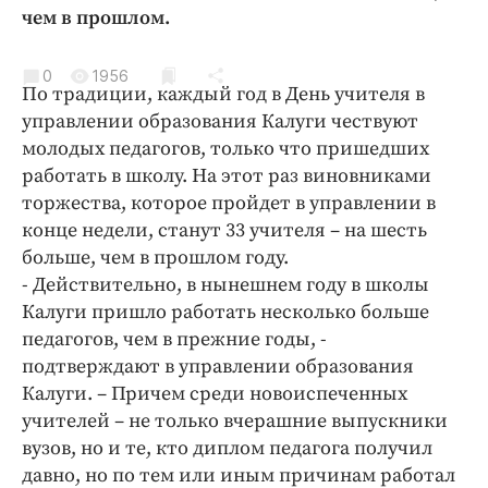
Криминал
чем в прошлом.
Культура
0
1956
Недвижимость и ЖКХ
По традиции, каждый год в День учителя в
Образование
управлении образования Калуги чествуют
Общество
молодых педагогов, только что пришедших
работать в школу. На этот раз виновниками
Погода
торжества, которое пройдет в управлении в
Праздники
конце недели, станут 33 учителя – на шесть
Происшествия
больше, чем в прошлом году.
Спорт
- Действительно, в нынешнем году в школы
Экономика и бизнес
Калуги пришло работать несколько больше
педагогов, чем в прежние годы, -
ПРОЕКТЫ
подтверждают в управлении образования
Калуги. – Причем среди новоиспеченных
Блоги
учителей – не только вчерашние выпускники
Издания
вузов, но и те, кто диплом педагога получил
Медиаперсона
давно, но по тем или иным причинам работал