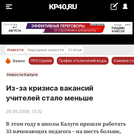
+22...+23 °С
РЕКЛАМА
Новости
Народные новости
Статьи
ПРОтуризм
График отключений воды
Клиника г
Важно:
РУБРИКИ
Новости Калуги
Обнинск
Из-за кризиса вакансий
Новости компаний
учителей стало меньше
Статьи
Народные новости
28.09.2009, 13:32
Авто и транспорт
В этом году в школы Калуги пришли работать
Благоустройство
33 начинающих педагога – на шесть больше,