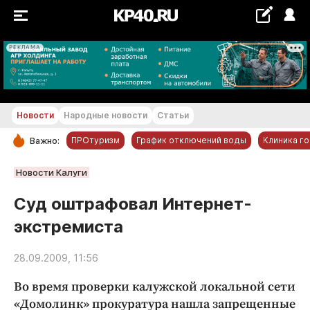
РЕКЛАМА
+19...+20 °С
Новости
Народные новости
Статьи
ПРОтуризм
График отключений воды
Клиника г
Важно:
РУБРИКИ
Новости Калуги
Обнинск
Суд оштрафовал Интернет-
Новости компаний
экстремиста
Статьи
Народные новости
28.09.2009, 11:56
Авто и транспорт
Во время проверки калужской локальной сети
Благоустройство
«Домолинк» прокуратура нашла запрещенные