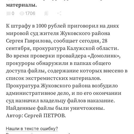
Криминал
материалы.
Культура
0
1706
Недвижимость и ЖКХ
К штрафу в 1000 рублей приговорил на днях
Образование
мировой суд жителя Жуковского района
Общество
Сергея Гаврилова, сообщает сегодня, 28
сентября, прокуратура Калужской области.
Погода
Во время проверки провайдера «Домолинк»,
Праздники
прокуроры обнаружили в папках общего
Происшествия
доступа файлы, содержание которых внесено в
Спорт
список экстремистских материалов.
Экономика и бизнес
Прокуратура Жуковского района возбудило
административное дело, и по его окончании
ПРОЕКТЫ
суд назначил владельцу файлов наказание.
Найденные файлы были уничтожены.
Блоги
Автор: Сергей ПЕТРОВ.
Издания
Медиаперсона
Нашли в тексте ошибку?