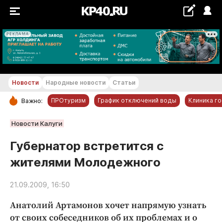
РЕКЛАМА
+20...+21 °С
Новости
Народные новости
Статьи
ПРОтуризм
График отключений воды
Клиника г
Важно:
РУБРИКИ
Новости Калуги
Обнинск
Губернатор встретится с
Новости компаний
жителями Молодежного
Статьи
Народные новости
21.09.2009, 16:50
Авто и транспорт
Анатолий Артамонов хочет напрямую узнать
Благоустройство
от своих собеседников об их проблемах и о