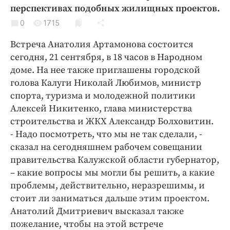
Криминал
перспективах подобных жилищных проектов.
Культура
0
1715
Недвижимость и ЖКХ
Встреча Анатолия Артамонова состоится
Образование
сегодня, 21 сентября, в 18 часов в Народном
Общество
доме. На нее также приглашены городской
голова Калуги Николай Любимов, министр
Погода
спорта, туризма и молодежной политики
Праздники
Алексей Никитенко, глава министерства
Происшествия
строительства и ЖКХ Александр Болховитин.
Спорт
- Надо посмотреть, что мы не так сделали, -
Экономика и бизнес
сказал на сегодняшнем рабочем совещании
правительства Калужской области губернатор,
ПРОЕКТЫ
– какие вопросы мы могли бы решить, а какие
проблемы, действительно, неразрешимы, и
Блоги
стоит ли заниматься дальше этим проектом.
Издания
Анатолий Дмитриевич высказал также
Медиаперсона
пожелание, чтобы на этой встрече