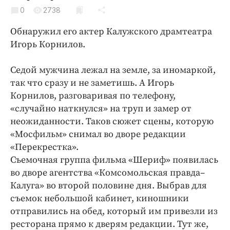
Криминал
0
2738
Культура
Обнаружил его актер Калужского драмтеатра
Недвижимость и ЖКХ
Игорь Корнилов.
Образование
Общество
Седой мужчина лежал на земле, за иномаркой,
так что сразу и не заметишь. А Игорь
Погода
Корнилов, разговаривая по телефону,
Праздники
«случайно наткнулся» на труп и замер от
Происшествия
неожиданности. Таков сюжет сцены, которую
Спорт
«Мосфильм» снимал во дворе редакции
Экономика и бизнес
«Перекрестка».
Съемочная группа фильма «Шериф» появилась
ПРОЕКТЫ
во дворе агентства «Комсомольская правда–
Калуга» во второй половине дня. Выбрав для
Блоги
съемок небольшой кабинет, киношники
Издания
отправились на обед, который им привезли из
Медиаперсона
ресторана прямо к дверям редакции. Тут же,