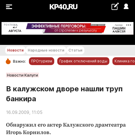
+20...+21 °С
РЕКЛАМА
Новости
Народные новости
Статьи
ПРОтуризм
График отключений воды
Клиника г
Важно:
РУБРИКИ
Новости Калуги
Обнинск
В калужском дворе нашли труп
Новости компаний
банкира
Статьи
Народные новости
16.09.2009, 11:05
Авто и транспорт
Обнаружил его актер Калужского драмтеатра
Благоустройство
Игорь Корнилов.