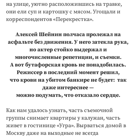
Интересное чтиво
на улице, уютно расположившись на травке,
Клиника года
они ели суп и картошку с мясом. Угощали и
корреспондентов «Перекрестка».
Бренд года
Работодатель года
Алексей Шейнин полчаса пролежал на
асфальте без движения. У него затекла рука,
но актер стойко выдержал и
многочисленные репетиции, и съемки.
А вот бутафорская кровь не понадобилась.
Режиссер в последний момент решил,
что крови на убитом банкире не будет: так
даже интереснее —
можно подумать, что отказало сердце.
Как нам удалось узнать, часть съемочной
группы снимает квартиры у калужан, часть
живет в гостинице «Угра». Вырваться домой в
Москву даже на выходные не всегда