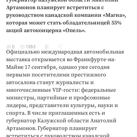
Криминал
Артамонов планирует встретиться с
Культура
руководством канадской компании «Магна»,
которая может стать обладательницей 55%
Недвижимость и ЖКХ
акций автоконцерна «Опель».
Образование
Общество
0
1383
Погода
Официально международная автомобильная
выставка открывается во Франкфурте-на-
Праздники
Майне 17 сентября, однако уже сегодня
Происшествия
первыми посетителями престижного
Спорт
автосалона станут журналисты и
Экономика и бизнес
многочисленные VIP-гости: федеральные
министры, партийные и профсоюзные
ПРОЕКТЫ
лидеры, представители культуры, науки и
Блоги
спорта. В числе приглашенных есть и
губернатор Калужской области Анатолий
Издания
Артамонов.
Губернатор планирует
Медиаперсона
встретиться с руководством канадской