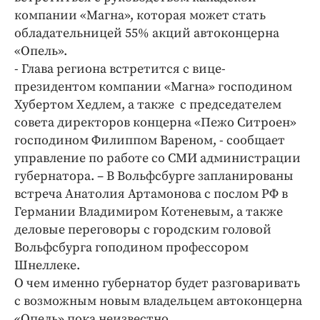
Интересное чтиво
компании «Магна», которая может стать
Клиника года
обладательницей 55% акций автоконцерна
Бренд года
«Опель».
- Глава региона встретится с вице-
Работодатель года
президентом компании «Магна» господином
Хубертом Хедлем, а также с председателем
совета директоров концерна «Пежо Ситроен»
господином Филиппом Вареном, - сообщает
управление по работе со СМИ администрации
губернатора. – В Вольфсбурге запланированы
встреча Анатолия Артамонова с послом РФ в
Германии Владимиром Котеневым, а также
деловые переговоры с городским головой
Вольфсбурга гоподином профессором
Шнеллеке.
О чем именно губернатор будет разговаривать
с возможным новым владельцем автоконцерна
«Опель» пока неизвестно.