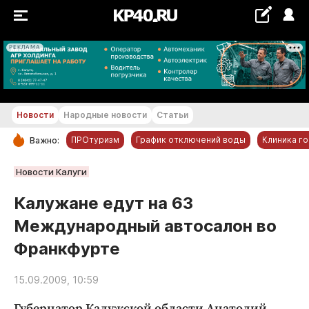
РЕКЛАМА
+20...+21 °С
Новости
Народные новости
Статьи
ПРОтуризм
График отключений воды
Клиника г
Важно:
РУБРИКИ
Новости Калуги
Обнинск
Калужане едут на 63
Новости компаний
Международный автосалон во
Статьи
Франкфурте
Народные новости
Авто и транспорт
15.09.2009, 10:59
Благоустройство
Губернатор Калужской области Анатолий