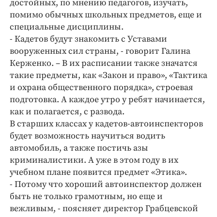
достойных, по мнению педагогов, изучать,
Интересное чтиво
помимо обычных школьных предметов, еще и
Клиника года
специальные дисциплины.
Бренд года
- Кадетов будут знакомить с Уставами
Работодатель года
вооруженных сил страны, - говорит Галина
Керженко. – В их расписании также значатся
такие предметы, как «Закон и право», «Тактика
и охрана общественного порядка», строевая
подготовка. А каждое утро у ребят начинается,
как и полагается, с развода.
В старших классах у кадетов-автоинспекторов
будет возможность научиться водить
автомобиль, а также постичь азы
криминалистики. А уже в этом году в их
учебном плане появится предмет «Этика».
- Потому что хороший автоинспектор должен
быть не только грамотным, но еще и
вежливым, - поясняет директор Грабцевской