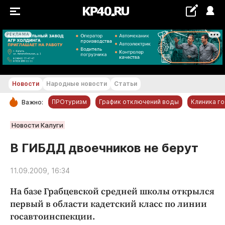
РЕКЛАМА
+18...+19 °С
Новости
Народные новости
Статьи
ПРОтуризм
График отключений воды
Клиника г
Важно:
РУБРИКИ
Новости Калуги
Обнинск
В ГИБДД двоечников не берут
Новости компаний
11.09.2009, 16:34
Статьи
Народные новости
На базе Грабцевской средней школы открылся
Авто и транспорт
первый в области кадетский класс по линии
госавтоинспекции.
Благоустройство