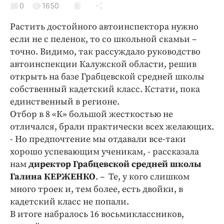
0
Криминал
1650
Культура
Растить достойного автоинспектора нужно
Недвижимость и ЖКХ
если не с пеленок, то со школьной скамьи –
точно. Видимо, так рассуждало руководство
Образование
автоинспекции Калужской области, решив
Общество
открыть на базе Грабцевской средней школы
Погода
собственный кадетский класс. Кстати, пока
Праздники
единственный в регионе.
Происшествия
Отбор в 8 «К» большой жесткостью не
отличался, брали практически всех желающих.
Спорт
- Но предпочтение мы отдавали все-таки
Экономика и бизнес
хорошо успевающим ученикам, - рассказала
ПРОЕКТЫ
нам
директор Грабцевской средней школы
Галина КЕРЖЕНКО
. – Те, у кого слишком
Блоги
много троек и, тем более, есть двойки, в
Издания
кадетский класс не попали.
Медиаперсона
В итоге набралось 16 восьмиклассников,