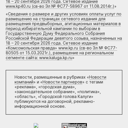
18 – 20 сентября 2026 года. Сетевое издание
www.kp40.ru (св-во Эл № ФС77-58967 от 11.08.2014г.)
»
«
Сведения о размере и других условиях оплаты услуг по
размещению на страницах сетевого издания для
размещения предвыборных, агитационных материалов в
период избирательной кампании по выборам в
Государственную Думу Федерального Собрания
Российской Федерации девятого созыва, назначенных на
18 – 20 сентября 2026 года. Сетевое издание
«Комсомольская правда» www.kp.ru (св-во Эл № ФС77-
80505 от 15.03.2021г.), размещение на региональном
сегменте сайта: www.kaluga.kp.ru
»
Новости, размещенные в рубриках «
Новости
компаний
» и «
Новости партнеров
» с тегами
«реклама», «городская дума»,
«законодательное собрание», «политика»,
«область», «Городской голова Калуги»
публикуются на договорной, рекламно-
информационной основе.