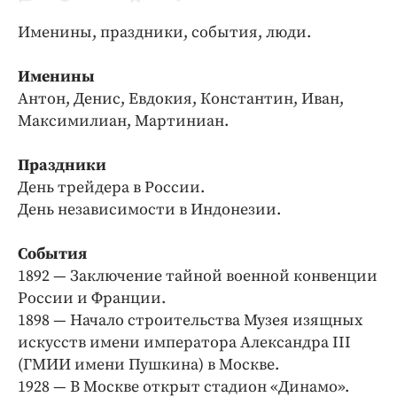
Криминал
Именины, праздники, события, люди.
Культура
Недвижимость и ЖКХ
Именины
Образование
Антон, Денис, Евдокия, Константин, Иван,
Общество
Максимилиан, Мартиниан.
Погода
Праздники
Праздники
День трейдера в России.
Происшествия
День независимости в Индонезии.
Спорт
Экономика и бизнес
События
1892 — Заключение тайной военной конвенции
ПРОЕКТЫ
России и Франции.
1898 — Начало строительства Музея изящных
Блоги
искусств имени императора Александра III
Издания
(ГМИИ имени Пушкина) в Москве.
Медиаперсона
1928 — В Москве открыт стадион «Динамо».