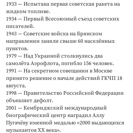
Интересное чтиво
1933 — Испытана первая советская ракета на
Клиника года
жидком топливе.
1934 — Первый Всесоюзный съезд советских
Бренд года
писателей.
Работодатель года
1943 — Советские войска на Брянском
направлении заняли свыше 60 населённых
пунктов.
1979 — Над Украиной столкнулись два
самолёта Аэрофлота, погибло 156 человек.
1991 — На секретном совещании в Москве
принято решение о начале действий ГКЧП 18
августа.
1998 — Правительство Российской Федерации
объявляет дефолт.
2001 — Кембриджский международный
биографический центр наградил Аллу
Пугачёву именной медалью «2000 выдающихся
музыкантов ХХ века».