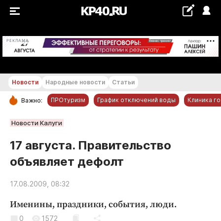
+12...+13 °С
РЕКЛАМА
Новости
Народные новости
Статьи
ПРОтуризм
График отключений воды
Клиника г
Важно:
РУБРИКИ
Новости Калуги
Обнинск
17 августа. Правительство
Новости компаний
объявляет дефолт
Статьи
Народные новости
17.08.2009, 08:32
Авто и транспорт
Именины, праздники, события, люди.
Благоустройство
0
1572