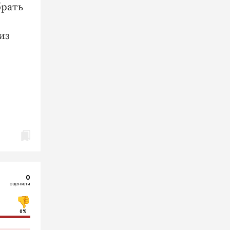
брать
из
0
оценили
0%