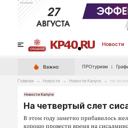
РЕКЛАМА
Новости
Обнинск
ПРОтуризм
Граф
Важно:
Главная
Новости
Новости Калуги
На четв
→
→
→
Новости Калуги
На четвертый слет сис
В этом году заметно прибавилось же
хорошо провести время на сисадмин