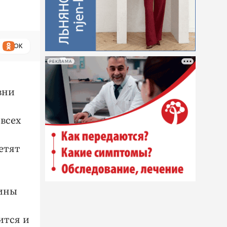
ОК
РЕКЛАМА
вни
 всех
етят
мины
ится и