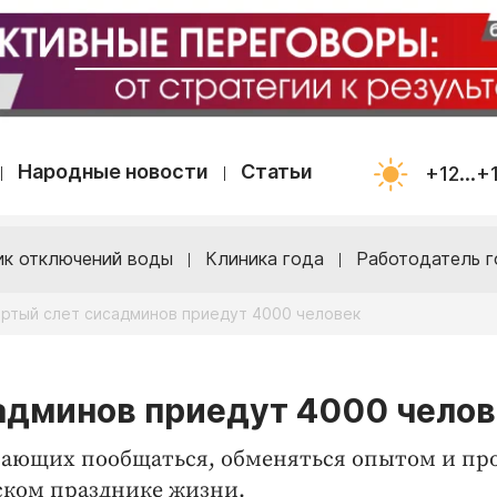
Народные новости
Статьи
+12...+
ик отключений воды
Клиника года
Работодатель г
ертый слет сисадминов приедут 4000 человек
админов приедут 4000 чело
лающих пообщаться, обменяться опытом и пр
ском празднике жизни.