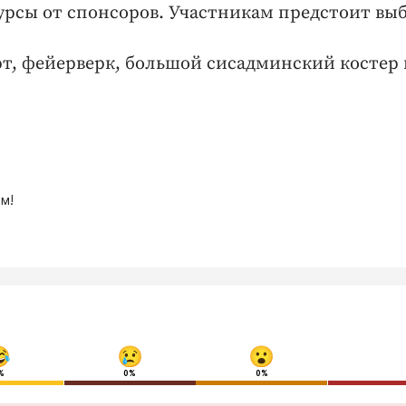
рсы от спонсоров. Участникам предстоит вы
т, фейерверк, большой сисадминский костер 
м!
%
0%
0%