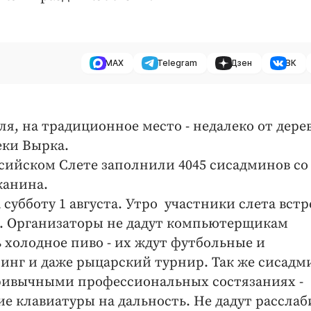
MAX
Telegram
Дзен
ВК
я, на традиционное место - недалеко от дере
еки Вырка.
ссийском Слете заполнили 4045 сисадминов со
жанина.
убботу 1 августа. Утро участники слета встр
. Организаторы не дадут компьютерщикам
 холодное пиво - их ждут футбольные и
инг и даже рыцарский турнир. Так же сисад
привычными профессиональных состязаниях -
е клавиатуры на дальность. Не дадут расслаб