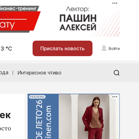
13 °С
Прислать новость
Войти
ода
Интересное чтиво
РЕКЛАМА
век
осто