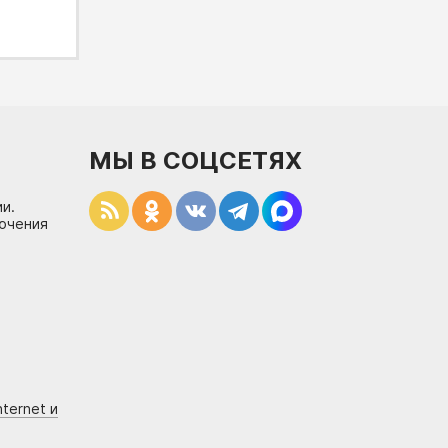
МЫ В СОЦСЕТЯХ
и.
лючения
ternet и