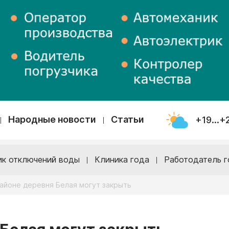
Народные новости
Статьи
+19...+
ик отключений воды
Клиника года
Работодатель г
айоне деревня Белая могут закрыть