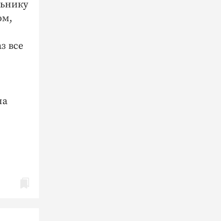
льнику
ом,
з все
ла