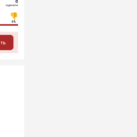
0
оценили
0%
сть