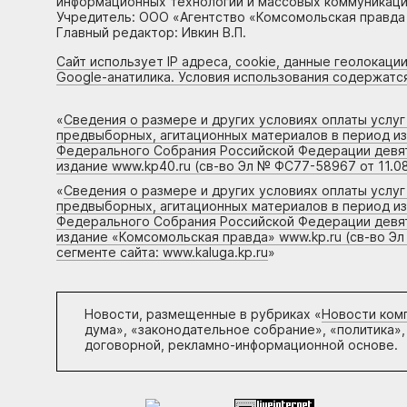
информационных технологий и массовых коммуникаций
Учредитель: ООО «Агентство «Комсомольская правда 
Главный редактор: Ивкин В.П.
Сайт использует IP адреса, cookie, данные геолокации
Google-анатилика. Условия использования содержатс
«
Сведения о размере и других условиях оплаты услу
предвыборных, агитационных материалов в период и
Федерального Собрания Российской Федерации девято
издание www.kp40.ru (св-во Эл № ФС77-58967 от 11.08
«
Сведения о размере и других условиях оплаты услу
предвыборных, агитационных материалов в период и
Федерального Собрания Российской Федерации девято
издание «Комсомольская правда» www.kp.ru (св-во Эл
сегменте сайта: www.kaluga.kp.ru
»
Новости, размещенные в рубриках «
Новости ком
дума», «законодательное собрание», «политика»,
договорной, рекламно-информационной основе.