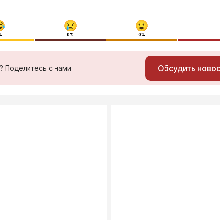
%
0%
0%
Обсудить ново
ь? Поделитесь с нами