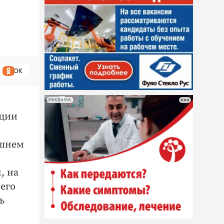
ОК
РЕКЛАМА
кции
ашнем
, на
его
ь