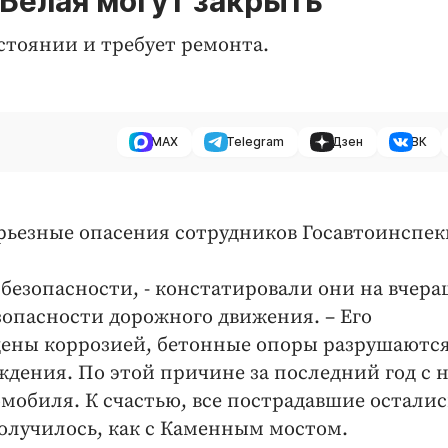
 Белая могут закрыть
стоянии и требует ремонта.
MAX
Telegram
Дзен
ВК
ерьезные опасения сотрудников Госавтоинспе
 безопасности, - констатировали они на вчер
зопасности дорожного движения. – Его
ены коррозией, бетонные опоры разрушаются
дения. По этой причине за последний год с н
мобиля. К счастью, все пострадавшие осталис
получилось, как с Каменным мостом.