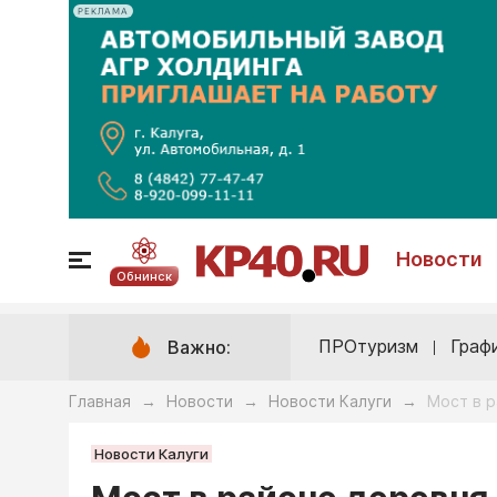
РЕКЛАМА
Новости
Обнинск
ПРОтуризм
Граф
Важно:
Главная
Новости
Новости Калуги
Мост в р
→
→
→
Новости Калуги