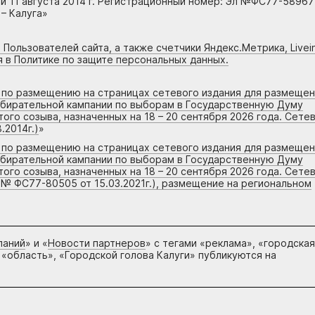
 11 августа 2014 г. Регистрационный номер: Эл №ФС77-58967
– Калуга»
 Пользователей сайта, а также счетчики Яндекс.Метрика, Livein
я в Политике по защите персональных данных.
г по размещению на страницах сетевого издания для размеще
збирательной кампании по выборам в Государственную Думу
го созыва, назначенных на 18 – 20 сентября 2026 года. Сете
.2014г.)
»
г по размещению на страницах сетевого издания для размеще
збирательной кампании по выборам в Государственную Думу
го созыва, назначенных на 18 – 20 сентября 2026 года. Сете
 № ФС77-80505 от 15.03.2021г.), размещение на региональном
паний
» и «
Новости партнеров
» с тегами «реклама», «городская
 «область», «Городской голова Калуги» публикуются на