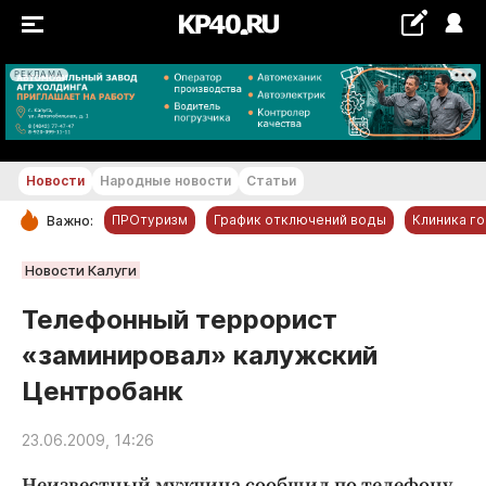
РЕКЛАМА
+16...+17 °С
Новости
Народные новости
Статьи
ПРОтуризм
График отключений воды
Клиника г
Важно:
РУБРИКИ
Новости Калуги
Обнинск
Телефонный террорист
Новости компаний
«заминировал» калужский
Статьи
Центробанк
Народные новости
Авто и транспорт
23.06.2009, 14:26
Благоустройство
Неизвестный мужчина сообщил по телефону