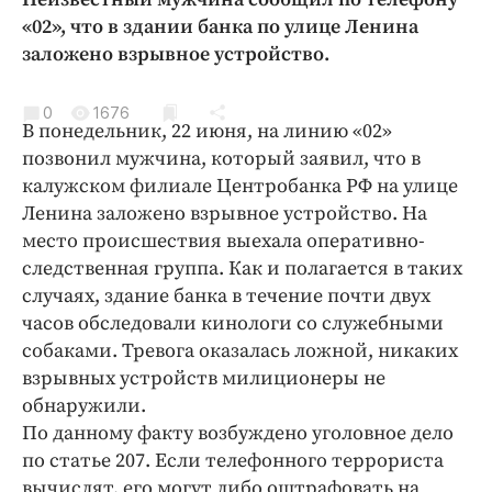
Криминал
«02», что в здании банка по улице Ленина
Культура
заложено взрывное устройство.
Недвижимость и ЖКХ
Образование
0
1676
В понедельник, 22 июня, на линию «02»
Общество
позвонил мужчина, который заявил, что в
Погода
калужском филиале Центробанка РФ на улице
Ленина заложено взрывное устройство. На
Праздники
место происшествия выехала оперативно-
Происшествия
следственная группа. Как и полагается в таких
Спорт
случаях, здание банка в течение почти двух
Экономика и бизнес
часов обследовали кинологи со служебными
собаками. Тревога оказалась ложной, никаких
ПРОЕКТЫ
взрывных устройств милиционеры не
Блоги
обнаружили.
По данному факту возбуждено уголовное дело
Издания
по статье 207. Если телефонного террориста
Медиаперсона
вычислят, его могут либо оштрафовать на