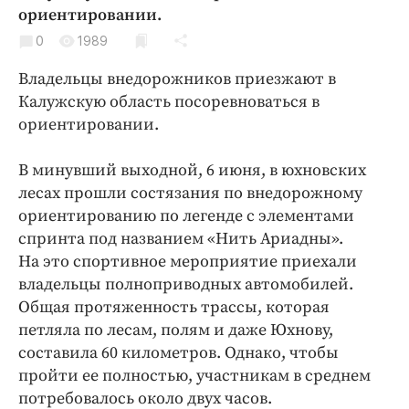
Криминал
ориентировании.
Культура
0
1989
Недвижимость и ЖКХ
Владельцы внедорожников приезжают в
Образование
Калужскую область посоревноваться в
Общество
ориентировании.
Погода
В минувший выходной, 6 июня, в юхновских
Праздники
лесах прошли состязания по внедорожному
Происшествия
ориентированию по легенде с элементами
Спорт
спринта под названием «Нить Ариадны».
Экономика и бизнес
На это спортивное мероприятие приехали
владельцы полноприводных автомобилей.
ПРОЕКТЫ
Общая протяженность трассы, которая
петляла по лесам, полям и даже Юхнову,
Блоги
составила 60 километров. Однако, чтобы
Издания
пройти ее полностью, участникам в среднем
Медиаперсона
потребовалось около двух часов.