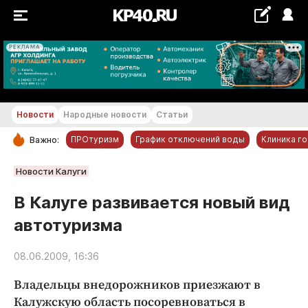
РЕКЛАМА
+20...+21 °С
Новости
Народные новости
Статьи
ПРОтуризм
График отключений воды
Клиника г
Важно:
РУБРИКИ
Новости Калуги
Обнинск
В Калуге развивается новый вид
Новости компаний
автотуризма
Статьи
Народные новости
08.06.2009, 16:36
Авто и транспорт
Владельцы внедорожников приезжают в
Благоустройство
Калужскую область посоревноваться в