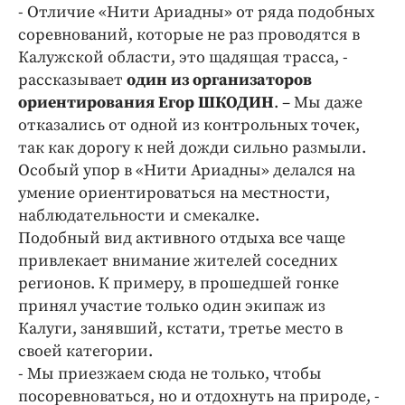
Интересное чтиво
- Отличие «Нити Ариадны» от ряда подобных
Клиника года
соревнований, которые не раз проводятся в
Калужской области, это щадящая трасса, -
Бренд года
рассказывает
один из организаторов
Работодатель года
ориентирования Егор ШКОДИН
. – Мы даже
отказались от одной из контрольных точек,
так как дорогу к ней дожди сильно размыли.
Особый упор в «Нити Ариадны» делался на
умение ориентироваться на местности,
наблюдательности и смекалке.
Подобный вид активного отдыха все чаще
привлекает внимание жителей соседних
регионов. К примеру, в прошедшей гонке
принял участие только один экипаж из
Калуги, занявший, кстати, третье место в
своей категории.
- Мы приезжаем сюда не только, чтобы
посоревноваться, но и отдохнуть на природе, -