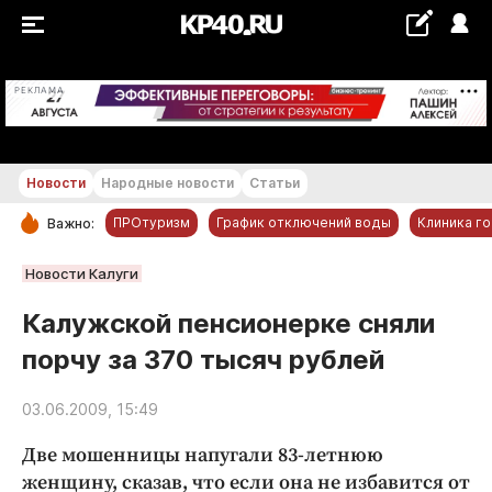
+28...+29 °С
РЕКЛАМА
Новости
Народные новости
Статьи
ПРОтуризм
График отключений воды
Клиника г
Важно:
РУБРИКИ
Новости Калуги
Обнинск
Калужской пенсионерке сняли
Новости компаний
порчу за 370 тысяч рублей
Статьи
Народные новости
03.06.2009, 15:49
Авто и транспорт
Две мошенницы напугали 83-летнюю
Благоустройство
женщину, сказав, что если она не избавится от