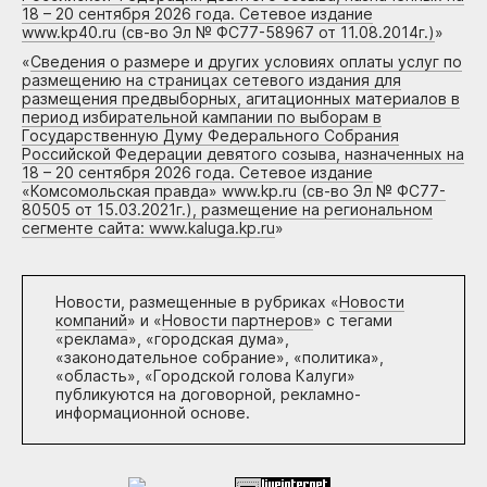
18 – 20 сентября 2026 года. Сетевое издание
www.kp40.ru (св-во Эл № ФС77-58967 от 11.08.2014г.)
»
«
Сведения о размере и других условиях оплаты услуг по
размещению на страницах сетевого издания для
размещения предвыборных, агитационных материалов в
период избирательной кампании по выборам в
Государственную Думу Федерального Собрания
Российской Федерации девятого созыва, назначенных на
18 – 20 сентября 2026 года. Сетевое издание
«Комсомольская правда» www.kp.ru (св-во Эл № ФС77-
80505 от 15.03.2021г.), размещение на региональном
сегменте сайта: www.kaluga.kp.ru
»
Новости, размещенные в рубриках «
Новости
компаний
» и «
Новости партнеров
» с тегами
«реклама», «городская дума»,
«законодательное собрание», «политика»,
«область», «Городской голова Калуги»
публикуются на договорной, рекламно-
информационной основе.