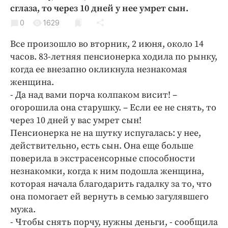
Криминал
сглаза, то через 10 дней у нее умрет сын.
Культура
0
1629
Недвижимость и ЖКХ
Все произошло во вторник, 2 июня, около 14
Образование
часов. 83-летняя пенсионерка ходила по рынку,
Общество
когда ее внезапно окликнула незнакомая
женщина.
Погода
- Да над вами порча колпаком висит! –
Праздники
огорошила она старушку. – Если ее не снять, то
Происшествия
через 10 дней у вас умрет сын!
Спорт
Пенсионерка не на шутку испугалась: у нее,
Экономика и бизнес
действительно, есть сын. Она еще больше
поверила в экстрасенсорные способности
ПРОЕКТЫ
незнакомки, когда к ним подошла женщина,
которая начала благодарить гадалку за то, что
Блоги
она помогает ей вернуть в семью загулявшего
Издания
мужа.
Медиаперсона
- Чтобы снять порчу, нужны деньги, - сообщила