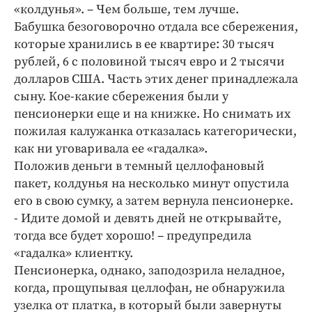
Интересное чтиво
«колдунья». – Чем больше, тем лучше.
Клиника года
Бабушка безоговорочно отдала все сбережения,
которые хранились в ее квартире: 30 тысяч
Бренд года
рублей, 6 с половиной тысяч евро и 2 тысячи
Работодатель года
долларов США. Часть этих денег принадлежала
сыну. Кое-какие сбережения были у
пенсионерки еще и на книжке. Но снимать их
пожилая калужанка отказалась категорически,
как ни уговаривала ее «гадалка».
Положив деньги в темный целлофановый
пакет, колдунья на несколько минут опустила
его в свою сумку, а затем вернула пенсионерке.
- Идите домой и девять дней не открывайте,
тогда все будет хорошо! – предупредила
«гадалка» клиентку.
Пенсионерка, однако, заподозрила неладное,
когда, прощупывая целлофан, не обнаружила
узелка от платка, в который были завернуты