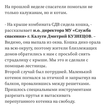
Криминал
На прошлой неделе спасатели помогали не
Культура
только калужанам, но и котам.
Недвижимость и ЖКХ
- На крыше комбината СДВ сидела кошка, -
Образование
рассказывает
и.о. директора МУ «Служба
Общество
спасения» г. Калуги Дмитрий КУЗНЕЦОВ
. –
Погода
Видимо, она выпала из окна. Кошка дико орала
Праздники
на всю округу, поэтому жители близлежащих
Происшествия
домов обратились к нам с просьбой снять
страдалицу с крыши. Мы это и сделали с
Спорт
помощью лестницы.
Экономика и бизнес
Второй случай был потрудней. Маленький
ПРОЕКТЫ
котенок погнался за птичкой и запрыгнул на
балкон, провалившись между решетками.
Блоги
Пришлось специальными инструментами
Издания
разрезать прутья и вытаскивать
Медиаперсона
перепуганного котенка на свободу.