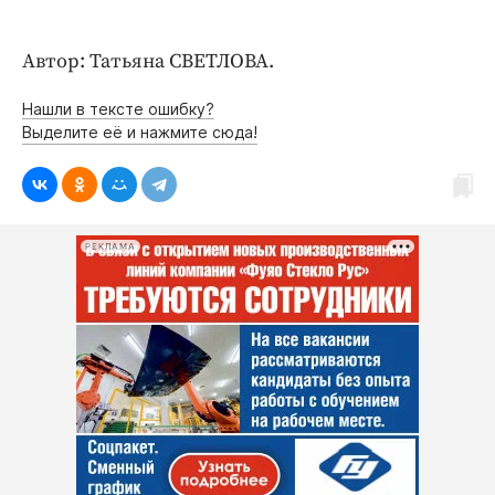
Интересное чтиво
Клиника года
Автор: Татьяна СВЕТЛОВА.
Бренд года
Работодатель года
Нашли в тексте ошибку?
Выделите её и нажмите сюда!
РЕКЛАМА