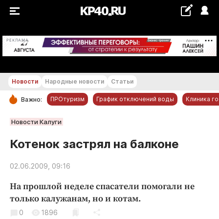
+19...+20 °С
РЕКЛАМА
Новости
Народные новости
Статьи
ПРОтуризм
График отключений воды
Клиника г
Важно:
РУБРИКИ
Новости Калуги
Обнинск
Котенок застрял на балконе
Новости компаний
02.06.2009, 09:16
Статьи
Народные новости
На прошлой неделе спасатели помогали не
Авто и транспорт
только калужанам, но и котам.
Благоустройство
0
1896