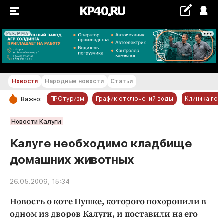
РЕКЛАМА
+22...+23 °С
Новости
Народные новости
Статьи
ПРОтуризм
График отключений воды
Клиника г
Важно:
РУБРИКИ
Новости Калуги
Обнинск
Калуге необходимо кладбище
Новости компаний
домашних животных
Статьи
Народные новости
26.05.2009, 15:34
Авто и транспорт
Новость о коте Пушке, которого похоронили в
Благоустройство
одном из дворов Калуги, и поставили на его