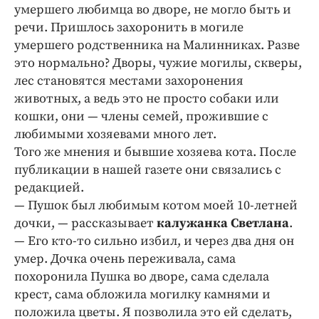
Интересное чтиво
умершего любимца во дворе, не могло быть и
Клиника года
речи. Пришлось захоронить в могиле
умершего родственника на Малинниках. Разве
Бренд года
это нормально? Дворы, чужие могилы, скверы,
Работодатель года
лес становятся местами захоронения
животных, а ведь это не просто собаки или
кошки, они — члены семей, прожившие с
любимыми хозяевами много лет.
Того же мнения и бывшие хозяева кота. После
публикации в нашей газете они связались с
редакцией.
— Пушок был любимым котом моей 10-летней
дочки, — рассказывает
калужанка Светлана
.
— Его кто-то сильно избил, и через два дня он
умер. Дочка очень переживала, сама
похоронила Пушка во дворе, сама сделала
крест, сама обложила могилку камнями и
положила цветы. Я позволила это ей сделать,