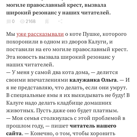
Криминал
могиле православный крест, вызвала
широкий резонанс у наших читателей.
Культура
0
2168
Недвижимость и ЖКХ
Образование
Мы
уже рассказывали
о коте Пушке, которого
Общество
похоронили в одном из дворов Калуги, и
поставили на его могиле православный крест.
Погода
Эта новость вызвала широкий резонанс у
Праздники
наших читателей.
Происшествия
— У меня у самой два кота дома, — делится
Спорт
своими впечатлениями
калужанка Ольга
. — И
Экономика и бизнес
я не представляю, что делать, если они умрут.
В специальные ямы я их выкидывать не буду! В
ПРОЕКТЫ
Калуге надо делать кладбище домашних
животных. Пусть даже оно будет платным.
Блоги
— Моя семья столкнулась с этой проблемой в
Издания
прошлом году, — пишет
читатель нашего
Медиаперсона
сайта
. — Конечно, о том, чтобы хоронить