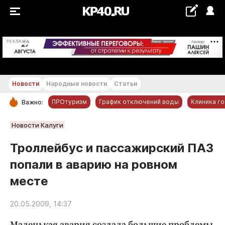
+29...+30 °С
РЕКЛАМА
Новости
Народные новости
Статьи
ПРОтуризм
График отключений воды
Клиника г
Важно:
РУБРИКИ
Новости Калуги
Обнинск
Троллейбус и пассажирский ПАЗ
Новости компаний
попали в аварию на ровном
Статьи
месте
Народные новости
Авто и транспорт
20.05.2009, 14:37
Благоустройство
Маленькая авария создала большие проблемы