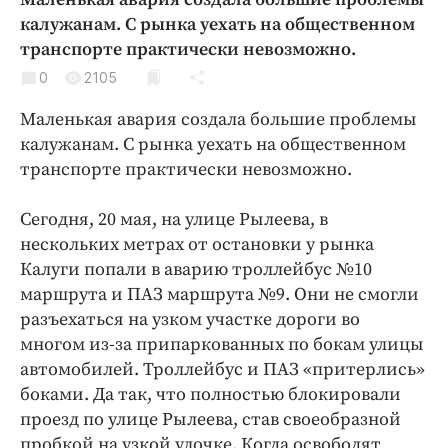
Криминал
калужанам. С рынка уехать на общественном
Культура
транспорте практически невозможно.
Недвижимость и ЖКХ
0
2105
Образование
Маленькая авария создала большие проблемы
Общество
калужанам. С рынка уехать на общественном
Погода
транспорте практически невозможно.
Праздники
Сегодня, 20 мая, на улице Рылеева, в
Происшествия
нескольких метрах от остановки у рынка
Спорт
Калуги попали в аварию троллейбус №10
Экономика и бизнес
маршрута и ПАЗ маршрута №9. Они не смогли
разъехаться на узком участке дороги во
ПРОЕКТЫ
многом из-за припаркованных по бокам улицы
Блоги
автомобилей. Троллейбус и ПАЗ «притерлись»
боками. Да так, что полностью блокировали
Издания
проезд по улице Рылеева, став своеобразной
Медиаперсона
пробкой на узкой улочке. Когда освободят