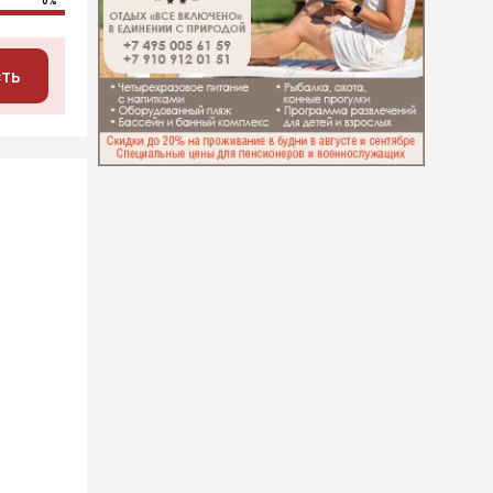
0%
сть