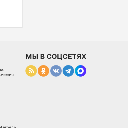
МЫ В СОЦСЕТЯХ
и.
лючения
ternet и