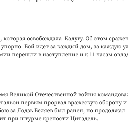
, которая освобождала Калугу. Об этом сраже
порно. Бой идет за каждый дом, за каждую у
рмии перешли в наступление и к 11 часам овла
время Великой Отечественной войны командов
атальон первым прорвал вражескую оборону и
 бою за Лодзь Беляев был ранен, но продолжал
ит при штурме крепости Цитадель.