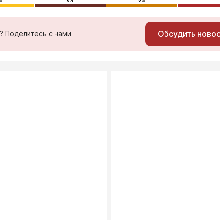
%
0%
0%
Обсудить ново
ь? Поделитесь с нами