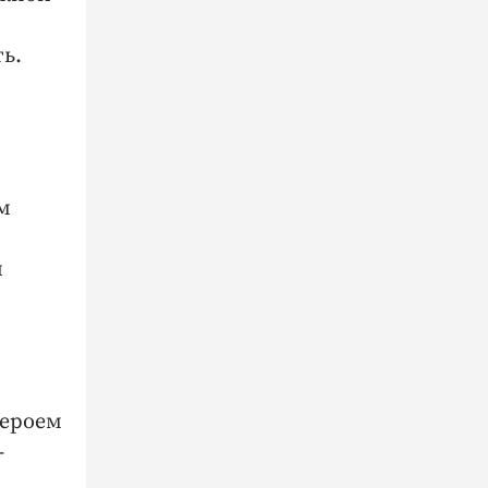
ь.
м
и
Героем
-