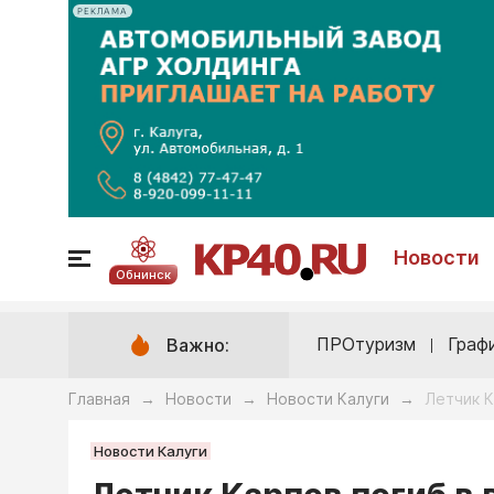
РЕКЛАМА
Новости
Обнинск
ПРОтуризм
Граф
Важно:
Главная
Новости
Новости Калуги
Летчик К
→
→
→
Новости Калуги