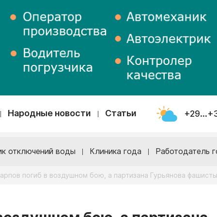
Народные новости
Статьи
+29...+
ик отключений воды
Клиника года
Работодатель г
арпов погиб в воздушном бою, а партизана Гурьянова фашист