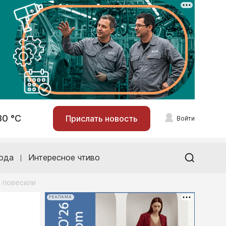
30 °С
Прислать новость
Войти
ода
Интересное чтиво
ы повесили
РЕКЛАМА