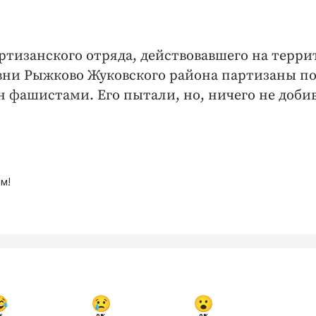
тизанского отряда, действовавшего на терр
евни Рыжково Жуковского района партизаны п
ен фашистами. Его пытали, но, ничего не доби
м!