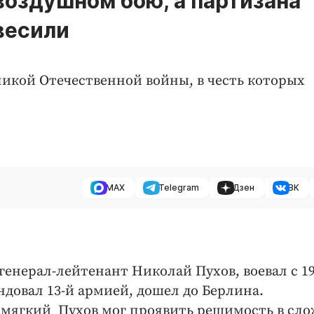
воздушном бою, а партизана
весили
ликой Отечественной войны, в честь которых
MAX
Telegram
Дзен
ВК
генерал-лейтенант Николай Пухов, воевал с 1
довал 13-й армией, дошел до Берлина.
 мягкий Пухов мог проявить решимость в сл