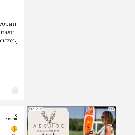
итории
опали
вшись,
РЕКЛАМА
0
оценили