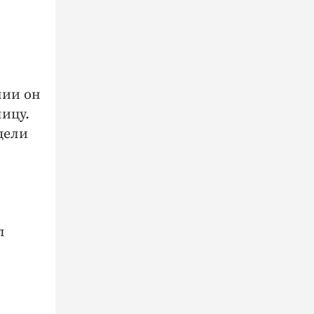
нии он
лицу.
дели
ал