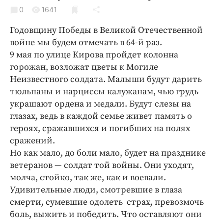
Криминал
0
1641
Культура
Годовщину Победы в Великой Отечественной
Недвижимость и ЖКХ
войне мы будем отмечать в 64-й раз.
Образование
9 мая по улице Кирова пройдет колонна
Общество
горожан, возложат цветы к Могиле
Неизвестного солдата. Малыши будут дарить
Погода
тюльпаны и нарциссы калужанам, чью грудь
Праздники
украшают ордена и медали. Будут слезы на
Происшествия
глазах, ведь в каждой семье живет память о
Спорт
героях, сражавшихся и погибших на полях
Экономика и бизнес
сражений.
Но как мало, до боли мало, будет на празднике
ПРОЕКТЫ
ветеранов — солдат той войны. Они уходят,
молча, стойко, так же, как и воевали.
Блоги
Удивительные люди, смотревшие в глаза
Издания
смерти, сумевшие одолеть страх, превозмочь
Медиаперсона
боль, выжить и победить. Что оставляют они