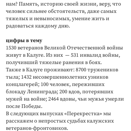
Интересное чтиво
нам? Память, историю своей жизни, веру, что
Клиника года
человек сильнее обстоятельств, даже самых
тяжелых и невыносимых, умение жить и
Бренд года
радоваться каждому дню.
Работодатель года
цифры в тему
1530 ветеранов Великой Отечественной войны
живут в Калуге. Из них — 531 инвалид войны,
получивший тяжелые ранения в боях.
Также в Калуге проживают: 8700 тружеников
тыла; 1432 несовершеннолетних узников
концлагерей; 100 человек, переживших
блокаду Ленинграда; 200 вдов, потерявших
мужей на войне; 2464 вдовы, чьи мужья умерли
после Победы.
В следующих выпусках «Перекрестка» мы
расскажем о непростых судьбах калужских
ветеранов-фронтовиков.