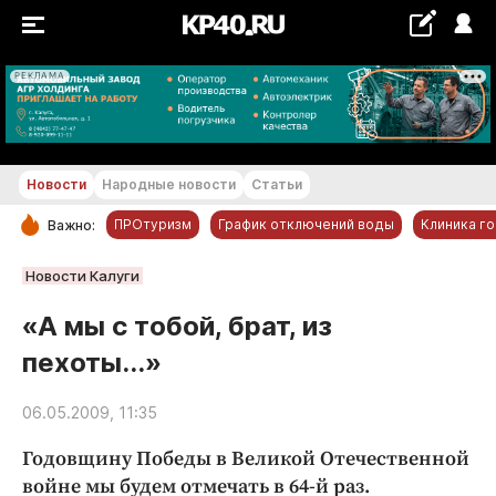
РЕКЛАМА
+28...+29 °С
Новости
Народные новости
Статьи
ПРОтуризм
График отключений воды
Клиника г
Важно:
РУБРИКИ
Новости Калуги
Обнинск
«А мы с тобой, брат, из
Новости компаний
пехоты...»
Статьи
Народные новости
06.05.2009, 11:35
Авто и транспорт
Годовщину Победы в Великой Отечественной
Благоустройство
войне мы будем отмечать в 64-й раз.