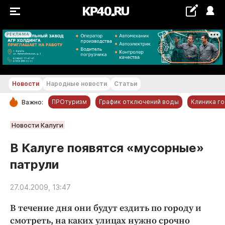
РЕКЛАМА
+26...+27 °С
Новости
Народные новости
Статьи
ПРОтуризм
График отключений воды
Клиника г
Важно:
РУБРИКИ
Новости Калуги
Обнинск
В Калуге появятся «мусорные»
Новости компаний
патрули
Статьи
Народные новости
27.04.2009, 13:47
Авто и транспорт
В течение дня они будут ездить по городу и
Благоустройство
смотреть, на каких улицах нужно срочно