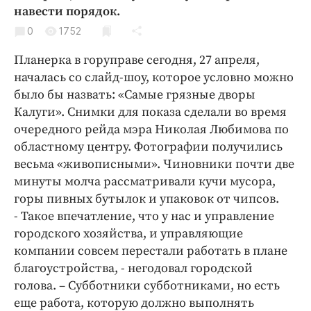
Криминал
навести порядок.
Культура
0
1752
Недвижимость и ЖКХ
Планерка в горуправе сегодня, 27 апреля,
Образование
началась со слайд-шоу, которое условно можно
Общество
было бы назвать: «Самые грязные дворы
Калуги». Снимки для показа сделали во время
Погода
очередного рейда мэра Николая Любимова по
Праздники
областному центру. Фотографии получились
Происшествия
весьма «живописными». Чиновники почти две
Спорт
минуты молча рассматривали кучи мусора,
Экономика и бизнес
горы пивных бутылок и упаковок от чипсов.
- Такое впечатление, что у нас и управление
ПРОЕКТЫ
городского хозяйства, и управляющие
компании совсем перестали работать в плане
Блоги
благоустройства, - негодовал городской
Издания
голова. – Субботники субботниками, но есть
Медиаперсона
еще работа, которую должно выполнять