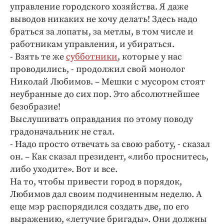
Интересное чтиво
управление городского хозяйства. Я даже
Клиника года
выводов никаких не хочу делать! Здесь надо
браться за лопаты, за метлы, в том числе и
Бренд года
работникам управления, и убираться.
Работодатель года
- Взять те же
субботники
, которые у нас
проводились, - продолжил свой монолог
Николай Любимов. – Мешки с мусором стоят
неубранные до сих пор. Это абсолютнейшее
безобразие!
Выслушивать оправдания по этому поводу
градоначальник не стал.
- Надо просто отвечать за свою работу, - сказал
он. – Как сказал президент, «либо проснитесь,
либо уходите». Вот и все.
На то, чтобы привести город в порядок,
Любимов дал своим подчиненным неделю. А
еще мэр распорядился создать две, по его
выражению, «летучие бригады». Они должны