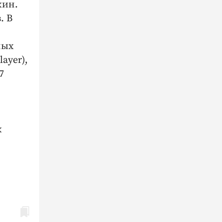
хин.
. В
ных
ayer),
7
х