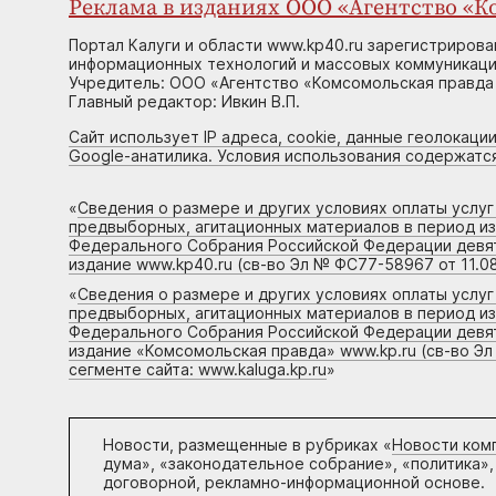
Реклама в изданиях ООО «Агентство «Ко
Портал Калуги и области www.kp40.ru зарегистрирова
информационных технологий и массовых коммуникаций
Учредитель: ООО «Агентство «Комсомольская правда 
Главный редактор: Ивкин В.П.
Сайт использует IP адреса, cookie, данные геолокации
Google-анатилика. Условия использования содержатс
«
Сведения о размере и других условиях оплаты услу
предвыборных, агитационных материалов в период и
Федерального Собрания Российской Федерации девято
издание www.kp40.ru (св-во Эл № ФС77-58967 от 11.08
«
Сведения о размере и других условиях оплаты услу
предвыборных, агитационных материалов в период и
Федерального Собрания Российской Федерации девято
издание «Комсомольская правда» www.kp.ru (св-во Эл
сегменте сайта: www.kaluga.kp.ru
»
Новости, размещенные в рубриках «
Новости ком
дума», «законодательное собрание», «политика»,
договорной, рекламно-информационной основе.