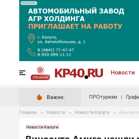
РЕКЛАМА
Новости
Обнинск
ПРОтуризм
Граф
Важно:
Главная
Новости
Новости Калуги
Винсент
→
→
→
Новости Калуги