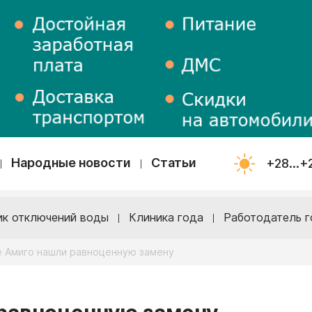
Народные новости
Статьи
+28...+
ик отключений воды
Клиника года
Работодатель г
е Амиго нашли равноценную замену