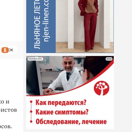
ОК
РЕКЛАМА
о и
ристов
сов.