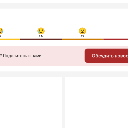
%
0%
0%
Обсудить ново
ь? Поделитесь с нами