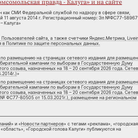
мсомольская правда - Калуга» и на сайте
н как СМИ Федеральной службой по надзору в сфере связи,
 11 августа 2014 г. Регистрационный номер: Эл №ФС77-58967
– Калуга»
 Пользователей сайта, а также счетчики Яндекс.Метрика, Livein
я в Политике по защите персональных данных.
г по размещению на страницах сетевого издания для размеще
збирательной кампании по выборам в Государственную Думу
го созыва, назначенных на 18 – 20 сентября 2026 года. Сете
.2014г.)
»
г по размещению на страницах сетевого издания для размеще
збирательной кампании по выборам в Государственную Думу
го созыва, назначенных на 18 – 20 сентября 2026 года. Сете
 № ФС77-80505 от 15.03.2021г.), размещение на региональном
паний
» и «
Новости партнеров
» с тегами «реклама», «городская
 «область», «Городской голова Калуги» публикуются на