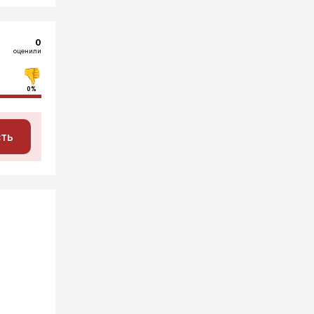
0
оценили
0%
сть