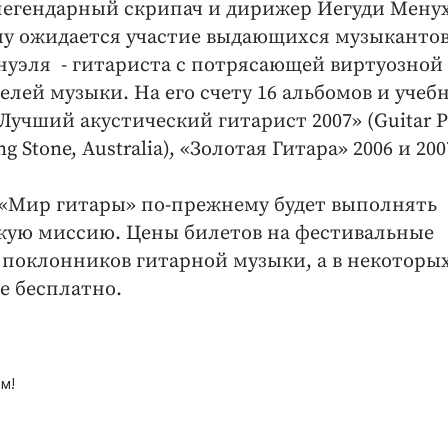
легендарный скрипач и дирижер Иегуди Мену
му ожидается участие выдающихся музыкантов
нуэля - гитариста с потрясающей виртуозной
лей музыки. На его счету 16 альбомов и учеб
Лучший акустический гитарист 2007» (Guitar Pl
Stone, Australia), «Золотая Гитара» 2006 и 200
 «Мир гитары» по-прежнему будет выполнять
кую миссию. Цены билетов на фестивальные
поклонников гитарной музыки, а в некоторы
е бесплатно.
м!