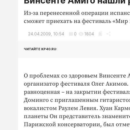
Винсенте Амиго нашли
Из-за перенесенной операции испан
сможет приехать на фестиваль «Мир 
24.04.2009, 10:54
0
1804
ЧИТАЙТЕ KP40.RU:
О проблемах со здоровьем Винсенте 
организатор фестиваля Олег Акимов.
равноценная – на закрытии фестива
Доминго с приглашенным гитаристо
вокалистом Раулем Левия. Хуан Карм
планеты Он представитель знаменито
Парижской консерватории, был отме