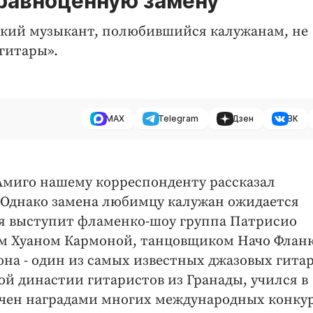
 равноценную замену
ский музыкант, полюбившийся калужанам, не
гитары».
MAX
Telegram
Дзен
ВК
Амиго нашему корреспонденту рассказал
 Однако замена любимцу калужан ожидается
ля выступит фламенко-шоу группа Патрисио
м Хуаном Кармоной, танцовщиком Начо Фланк
она - один из самых известных джазовых гита
й династии гитаристов из Гранады, учился в
чен наградами многих международных конкур