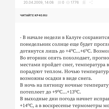
20.04.2009, 14:08
0
1776
ЧИТАЙТЕ KP40.RU:
- В начале недели в Калуге сохранит
понедельник солнце еще будет прогл
о
о
дотянутся лишь до +4
С…+6
С. Возмо
Во вторник опять похолодает, прогн
местами пройдет снег, температура 
порадуют теплом. Ночью температура
возможны осадки в виде снега.
В ночь на пятницу ночные температу
о
о
потеплеет до +9
С…+13
С.
В выходные дни погода начнет исправ
о
+14
С, а в воскресенье термометры мо