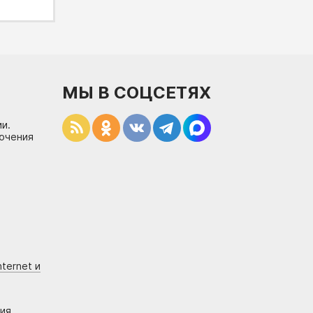
МЫ В СОЦСЕТЯХ
и.
лючения
ternet и
ния