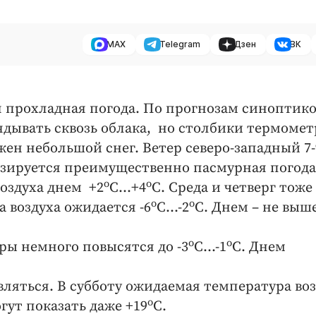
MAX
Telegram
Дзен
ВК
ся прохладная погода. По прогнозам синоптико
ядывать сквозь облака, но столбики термомет
жен небольшой снег. Ветер северо-западный 7-
озируется преимущественно пасмурная погода
о
о
воздуха днем +2
С…+4
С. Среда и четверг тоже
о
о
 воздуха ожидается -6
С…-2
С. Днем – не выше
о
о
ры немного повысятся до -3
С…-1
С. Днем
ляться. В субботу ожидаемая температура во
о
гут показать даже +19
С.