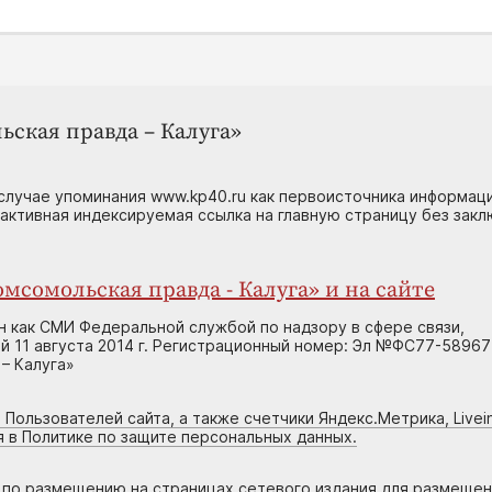
ьская правда – Калуга»
случае упоминания www.kp40.ru как первоисточника информаци
 активная индексируемая ссылка на главную страницу без зак
мсомольская правда - Калуга» и на сайте
н как СМИ Федеральной службой по надзору в сфере связи,
 11 августа 2014 г. Регистрационный номер: Эл №ФС77-58967
– Калуга»
 Пользователей сайта, а также счетчики Яндекс.Метрика, Livein
я в Политике по защите персональных данных.
г по размещению на страницах сетевого издания для размеще