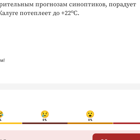
арительным прогнозам синоптиков, порадует
о
Калуге потеплеет до +22
С.
м!
%
0%
0%