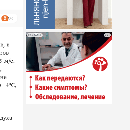
ОК
РЕКЛАМА
в, в
ров
9 м/с.
,
 не
о
 +4
С,
здуха