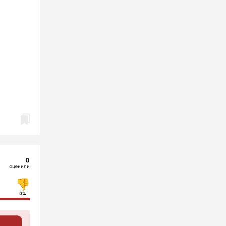
0
оценили
0%