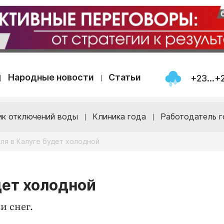
Народные новости
Статьи
+23...+
ик отключений воды
Клиника года
Работодатель г
ля в Калуге будет холодной
дет холодной
и снег.