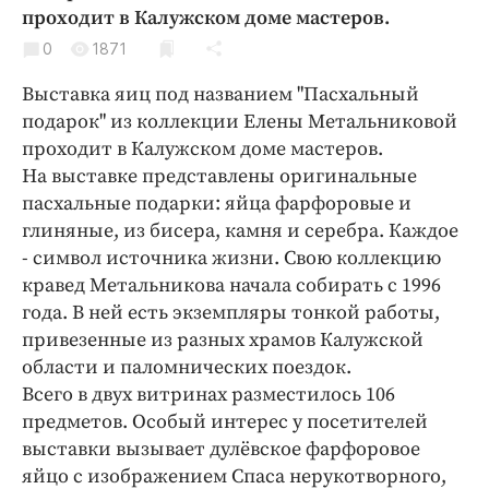
Криминал
проходит в Калужском доме мастеров.
Культура
0
1871
Недвижимость и ЖКХ
Выставка яиц под названием "Пасхальный
Образование
подарок" из коллекции Елены Метальниковой
Общество
проходит в Калужском доме мастеров.
На выставке представлены оригинальные
Погода
пасхальные подарки: яйца фарфоровые и
Праздники
глиняные, из бисера, камня и серебра. Каждое
Происшествия
- символ источника жизни. Свою коллекцию
Спорт
кравед Метальникова начала собирать с 1996
Экономика и бизнес
года. В ней есть экземпляры тонкой работы,
привезенные из разных храмов Калужской
ПРОЕКТЫ
области и паломнических поездок.
Всего в двух витринах разместилось 106
Блоги
предметов. Особый интерес у посетителей
Издания
выставки вызывает дулёвское фарфоровое
Медиаперсона
яйцо с изображением Спаса нерукотворного,