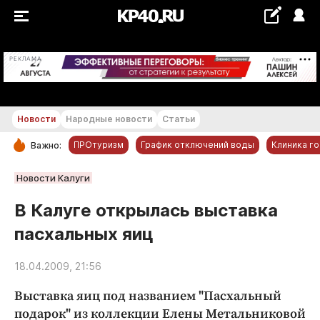
+17...+18 °С
РЕКЛАМА
Новости
Народные новости
Статьи
ПРОтуризм
График отключений воды
Клиника г
Важно:
РУБРИКИ
Новости Калуги
Обнинск
В Калуге открылась выставка
Новости компаний
пасхальных яиц
Статьи
Народные новости
18.04.2009, 21:56
Авто и транспорт
Выставка яиц под названием "Пасхальный
Благоустройство
подарок" из коллекции Елены Метальниковой