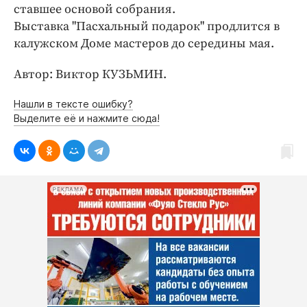
Интересное чтиво
ставшее основой собрания.
Клиника года
Выставка "Пасхальный подарок" продлится в
калужском Доме мастеров до середины мая.
Бренд года
Работодатель года
Автор: Виктор КУЗЬМИН.
Нашли в тексте ошибку?
Выделите её и нажмите сюда!
РЕКЛАМА