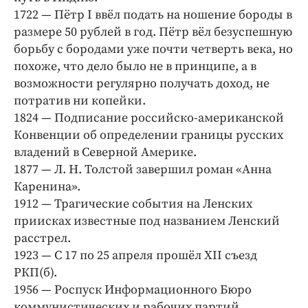
Интересное чтиво
1722 — Пётр I ввёл подать на ношение бороды в
Клиника года
размере 50 рублей в год. Пётр вёл безуспешную
Бренд года
борьбу с бородами уже почти четверть века, но
похоже, что дело было не в принципе, а в
Работодатель года
возможности регулярно получать доход, не
потратив ни копейки.
1824 — Подписание российско-американской
Конвенции об определении границы русских
владений в Северной Америке.
1877 — Л. Н. Толстой завершил роман «Анна
Каренина».
1912 — Трагические события на Ленских
приисках известные под названием Ленский
расстрел.
1923 — С 17 по 25 апреля прошёл XII съезд
РКП(б).
1956 — Роспуск Информационного Бюро
коммунистических и рабочих партий