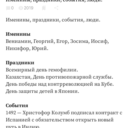
Криминал
0
2019
Культура
Именины, праздники, события, люди.
Недвижимость и ЖКХ
Образование
Именины
Общество
Вениамин, Георгий, Егор, Зосима, Иосиф,
Погода
Никифор, Юрий.
Праздники
Праздники
Происшествия
Всемирный день гемофилии.
Спорт
Казахстан, День противопожарной службы.
Экономика и бизнес
День победы над контрреволюцией на Кубе.
День защиты детей в Японии.
ПРОЕКТЫ
Блоги
События
1492 — Христофор Колумб подписал контракт с
Издания
Испанией с обязательством открыть новый
Медиаперсона
путь в Индию.