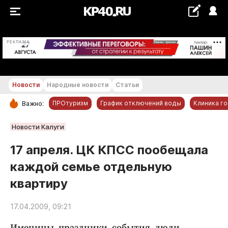
+26...+27 °С
РЕКЛАМА
Новости
Народные новости
Статьи
ПРОтуризм
График отключений воды
Клиника г
Важно:
РУБРИКИ
Новости Калуги
Обнинск
17 апреля. ЦК КПСС пообещала
Новости компаний
каждой семье отдельную
Статьи
квартиру
Народные новости
Авто и транспорт
17.04.2009, 09:21
Благоустройство
Именины, праздники, события, люди.