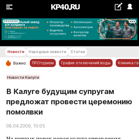
РЕКЛАМА
+16...+17 °С
Новости
Народные новости
Статьи
ПРОтуризм
График отключений воды
Клиника г
Важно:
РУБРИКИ
Новости Калуги
Обнинск
В Калуге будущим супругам
Новости компаний
предложат провести церемонию
Статьи
помолвки
Народные новости
Авто и транспорт
08.04.2009, 10:05
Благоустройство
На первых порах новая услуга управления