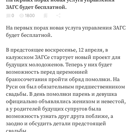
Криминал
ЗАГС будет бесплатной.
Культура
0
1800
Недвижимость и ЖКХ
На первых порах новая услуга управления ЗАГС
Образование
будет бесплатной.
Общество
Погода
В предстоящее воскресенье, 12 апреля, в
калужском ЗАГСе стартует новый проект для
Праздники
будущих молодоженов. Теперь у них будет
Происшествия
возможность перед церемонией
Спорт
бракосочетания пройти обряд помолвки. На
Экономика и бизнес
Руси он был обязательным предшественником
свадьбы. В день помолвки парень и девушка
ПРОЕКТЫ
официально объявлялись женихом и невестой,
Блоги
а у родителей будущих супругов была
возможность узнать друг друга поближе, а
Издания
заодно и обсудить детали предстоящей
Медиаперсона
свадьбы.