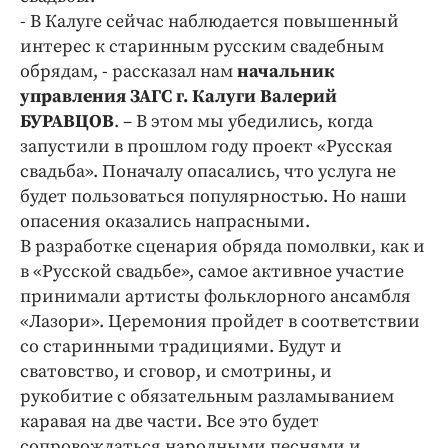
Интересное чтиво
- В Калуге сейчас наблюдается повышенный
Клиника года
интерес к старинным русским свадебным
Бренд года
обрядам, - рассказал нам
начальник
управления ЗАГС г. Калуги Валерий
Работодатель года
БУРАВЦОВ
. – В этом мы убедились, когда
запустили в прошлом году проект «Русская
свадьба». Поначалу опасались, что услуга не
будет пользоваться популярностью. Но наши
опасения оказались напрасными.
В разработке сценария обряда помолвки, как и
в «Русской свадьбе», самое активное участие
принимали артисты фольклорного ансамбля
«Лазори». Церемония пройдет в соответствии
со старинными традициями. Будут и
сватовство, и сговор, и смотрины, и
рукобитие с обязательным разламыванием
каравая на две части. Все это будет
сопровождаться народными песнями и